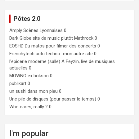
Pôtes 2.0
Amply
Scènes Lyonnaises 0
Dark Globe
site de music plutôt Mathrock 0
EOSHD
Du matos pour filmer des concerts 0
Frenchytech
actu techno…mon autre site 0
l'epicerie moderne (salle)
A Feyzin, live de musiques
actuelles 0
MOWNO ex bokson
0
publikart
0
un sushi dans mon pieu
0
Une pile de disques (pour passer le temps)
0
Who cares, really ?
0
I'm popular