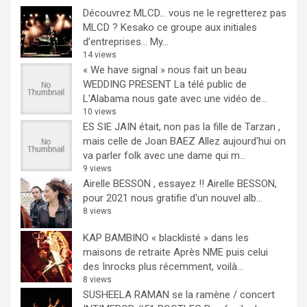
Découvrez MLCD… vous ne le regretterez pas
MLCD ? Kesako ce groupe aux initiales
d’entreprises… My...
14 views
« We have signal » nous fait un beau
WEDDING PRESENT
La télé public de
L'Alabama nous gate avec une vidéo de...
10 views
ES SIE JAIN était, non pas la fille de Tarzan ,
mais celle de Joan BAEZ
Allez aujourd'hui on
va parler folk avec une dame qui m...
9 views
Airelle BESSON , essayez !!
Airelle BESSON,
pour 2021 nous gratifie d'un nouvel alb...
8 views
KAP BAMBINO « blacklisté » dans les
maisons de retraite
Après NME puis celui
des Inrocks plus récemment, voilà...
8 views
SUSHEELA RAMAN se la ramène / concert