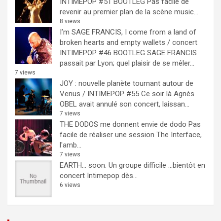
INTIMEPOP #51 BOOTLEG
Pas facile de
revenir au premier plan de la scène music...
8 views
I’m SAGE FRANCIS, I come from a land of
broken hearts and empty wallets / concert
INTIMEPOP #46 BOOTLEG
SAGE FRANCIS
passait par Lyon; quel plaisir de se mêler...
7 views
JOY : nouvelle planète tournant autour de
Venus / INTIMEPOP #55
Ce soir là Agnès
OBEL avait annulé son concert, laissan...
7 views
THE DODOS me donnent envie de dodo
Pas
facile de réaliser une session The Interface,
l'amb...
7 views
EARTH… soon.
Un groupe difficile ...bientôt en
concert Intimepop dès...
6 views