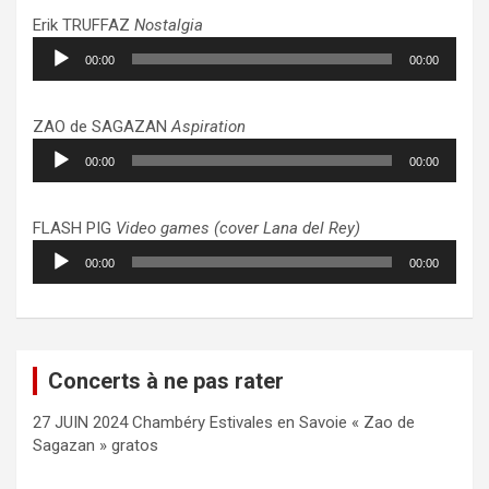
Erik TRUFFAZ
Nostalgia
Lecteur
00:00
00:00
audio
ZAO de SAGAZAN
Aspiration
Lecteur
00:00
00:00
audio
FLASH PIG
Video games (cover Lana del Rey)
Lecteur
00:00
00:00
audio
Concerts à ne pas rater
27 JUIN 2024 Chambéry Estivales en Savoie « Zao de
Sagazan » gratos