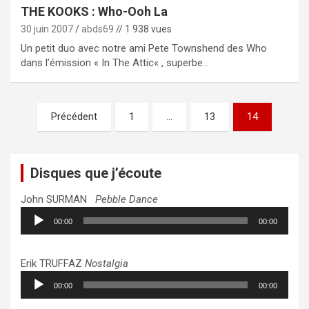
THE KOOKS : Who-Ooh La
30 juin 2007
abds69
// 1 938 vues
Un petit duo avec notre ami Pete Townshend des Who
dans l’émission « In The Attic« , superbe…
Pagination
Précédent
1
…
13
14
des
publications
Disques que j’écoute
John SURMAN
Pebble Dance
Lecteur
00:00
00:00
audio
Erik TRUFFAZ
Nostalgia
Lecteur
00:00
00:00
audio