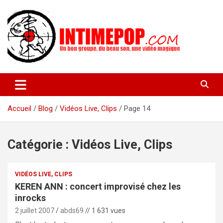
Aller
au
contenu
Un blog avec des sessions live filmées de concerts de musiques
intimepop.com
actuelles pop rock, post-rock, indé sur Lyon. rock pop concert
lyon
Accueil
Blog
Vidéos Live, Clips
Page 14
Catégorie :
Vidéos Live, Clips
VIDÉOS LIVE, CLIPS
KEREN ANN : concert improvisé chez les
inrocks
2 juillet 2007
abds69
// 1 631 vues