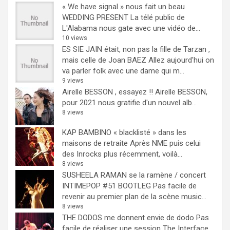
« We have signal » nous fait un beau
WEDDING PRESENT
La télé public de
L'Alabama nous gate avec une vidéo de...
10 views
ES SIE JAIN était, non pas la fille de Tarzan ,
mais celle de Joan BAEZ
Allez aujourd'hui on
va parler folk avec une dame qui m...
9 views
Airelle BESSON , essayez !!
Airelle BESSON,
pour 2021 nous gratifie d'un nouvel alb...
8 views
KAP BAMBINO « blacklisté » dans les
maisons de retraite
Après NME puis celui
des Inrocks plus récemment, voilà...
8 views
SUSHEELA RAMAN se la ramène / concert
INTIMEPOP #51 BOOTLEG
Pas facile de
revenir au premier plan de la scène music...
8 views
THE DODOS me donnent envie de dodo
Pas
facile de réaliser une session The Interface,