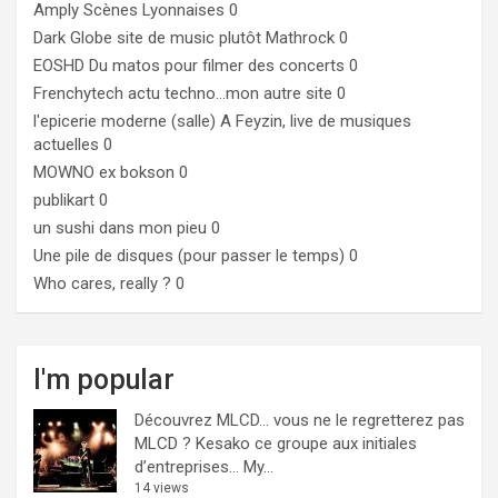
Amply
Scènes Lyonnaises 0
Dark Globe
site de music plutôt Mathrock 0
EOSHD
Du matos pour filmer des concerts 0
Frenchytech
actu techno…mon autre site 0
l'epicerie moderne (salle)
A Feyzin, live de musiques
actuelles 0
MOWNO ex bokson
0
publikart
0
un sushi dans mon pieu
0
Une pile de disques (pour passer le temps)
0
Who cares, really ?
0
I'm popular
Découvrez MLCD… vous ne le regretterez pas
MLCD ? Kesako ce groupe aux initiales
d’entreprises… My...
14 views