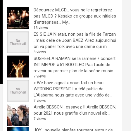
Découvrez MLCD… vous ne le regretterez
pas
MLCD ? Kesako ce groupe aux initiales
d’entreprises… My...
13 views
ES SIE JAIN était, non pas la fille de Tarzan
, mais celle de Joan BAEZ
Allez aujourd'hui
on va parler folk avec une dame qui m...
8 views
SUSHEELA RAMAN se la ramène / concert
INTIMEPOP #51 BOOTLEG
Pas facile de
revenir au premier plan de la scène music...
7 views
« We have signal » nous fait un beau
WEDDING PRESENT
La télé public de
L'Alabama nous gate avec une vidéo de...
7 views
Airelle BESSON , essayez !!
Airelle BESSON,
pour 2021 nous gratifie d'un nouvel alb...
7 views
JOY : nouvelle planète tournant autour de