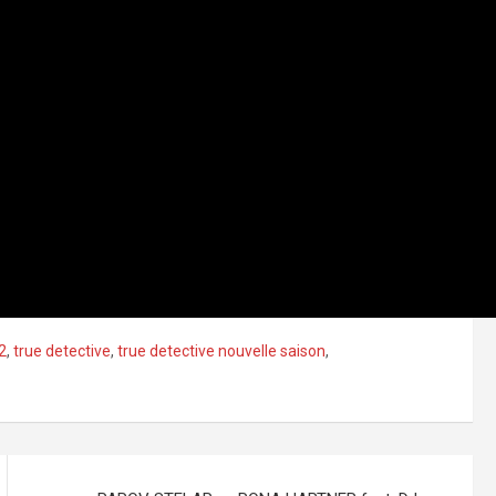
2
,
true detective
,
true detective nouvelle saison
,