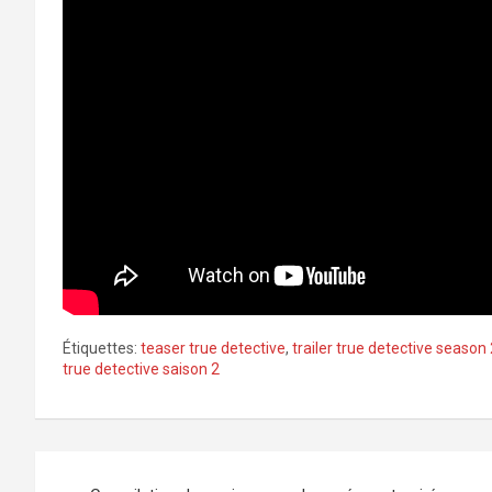
Étiquettes:
teaser true detective
,
trailer true detective season 
true detective saison 2
Navigation