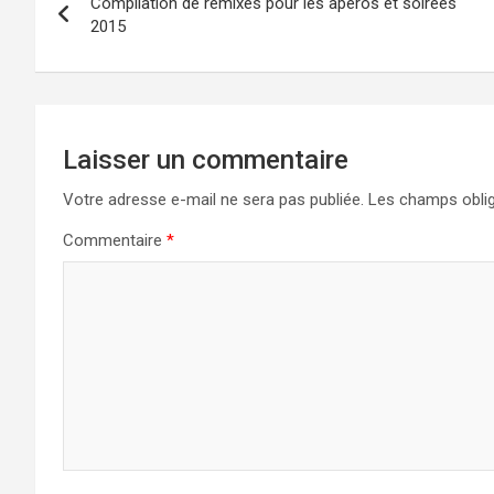
Compilation de remixes pour les apéros et soirées
de
2015
l’article
Laisser un commentaire
Votre adresse e-mail ne sera pas publiée.
Les champs oblig
Commentaire
*