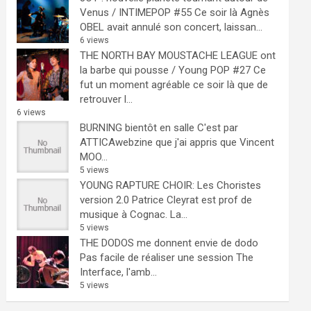
Venus / INTIMEPOP #55
Ce soir là Agnès
OBEL avait annulé son concert, laissan...
6 views
THE NORTH BAY MOUSTACHE LEAGUE ont
la barbe qui pousse / Young POP #27
Ce
fut un moment agréable ce soir là que de
retrouver l...
6 views
BURNING bientôt en salle
C'est par
ATTICAwebzine que j'ai appris que Vincent
MOO...
5 views
YOUNG RAPTURE CHOIR: Les Choristes
version 2.0
Patrice Cleyrat est prof de
musique à Cognac. La...
5 views
THE DODOS me donnent envie de dodo
Pas facile de réaliser une session The
Interface, l'amb...
5 views