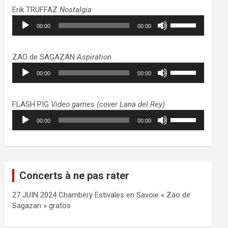
haut/bas
Erik TRUFFAZ
Nostalgia
pour
Lecteur
Utilisez
augmenter
00:00
00:00
audio
les
ou
flèches
diminuer
haut/bas
ZAO de SAGAZAN
Aspiration
le
pour
Lecteur
Utilisez
volume.
augmenter
00:00
00:00
audio
les
ou
flèches
diminuer
haut/bas
FLASH PIG
Video games (cover Lana del Rey)
le
pour
Lecteur
Utilisez
volume.
augmenter
00:00
00:00
audio
les
ou
flèches
diminuer
haut/bas
le
pour
volume.
augmenter
Concerts à ne pas rater
ou
diminuer
27 JUIN 2024 Chambéry Estivales en Savoie « Zao de
le
Sagazan » gratos
volume.