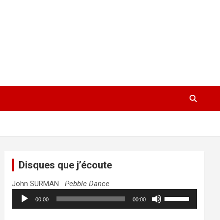
Disques que j’écoute
John SURMAN
Pebble Dance
Lecteur
Utilisez
00:00
00:00
audio
les
flèches