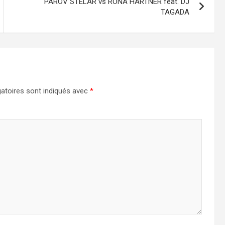
PAROV STELAR vs RONA HARTNER feat. DJ
TAGADA
atoires sont indiqués avec
*