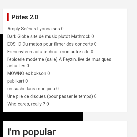
Pôtes 2.0
Amply
Scènes Lyonnaises 0
Dark Globe
site de music plutôt Mathrock 0
EOSHD
Du matos pour filmer des concerts 0
Frenchytech
actu techno…mon autre site 0
l'epicerie moderne (salle)
A Feyzin, live de musiques
actuelles 0
MOWNO ex bokson
0
publikart
0
un sushi dans mon pieu
0
Une pile de disques (pour passer le temps)
0
Who cares, really ?
0
I'm popular