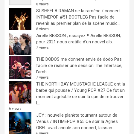
8 views
SUSHEELA RAMAN se la ramène / concert
INTIMEPOP #51 BOOTLEG
Pas facile de
revenir au premier plan de la scène music...
8 views
Airelle BESSON , essayez !!
Airelle BESSON,
pour 2021 nous gratifie d'un nouvel alb...
7 views
THE DODOS me donnent envie de dodo
Pas
facile de réaliser une session The Interface,
l'amb...
7 views
THE NORTH BAY MOUSTACHE LEAGUE ont la
barbe qui pousse / Young POP #27
Ce fut un
moment agréable ce soir là que de retrouver
l...
6 views
JOY : nouvelle planète tournant autour de
Venus / INTIMEPOP #55
Ce soir là Agnès
OBEL avait annulé son concert, laissan...
6 views