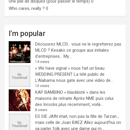
Une pile de disques (pour passer le temps)
0
Who cares, really ?
0
I'm popular
Découvrez MLCD… vous ne le regretterez pas
MLCD ? Kesako ce groupe aux initiales
d’entreprises… My...
14 views
« We have signal » nous fait un beau
WEDDING PRESENT
La télé public de
L'Alabama nous gate avec une vidéo de...
10 views
KAP BAMBINO « blacklisté » dans les
maisons de retraite
Après NME puis celui
des Inrocks plus récemment, voilà...
8 views
ES SIE JAIN était, non pas la fille de Tarzan ,
mais celle de Joan BAEZ
Allez aujourd'hui on
va parler folk avec une dame qui m...