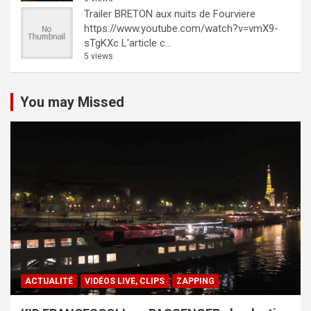
Trailer BRETON aux nuits de Fourviere
https://www.youtube.com/watch?v=vmX9-
sTgKXc L'article c...
5 views
You may Missed
ACTUALITÉ
VIDÉOS LIVE, CLIPS
ZAPPING