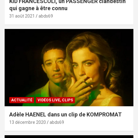
KID FRANCESCOLI, un PASSENGER clandestin
qui gagne à être connu
31 août 2021
abds69
ACTUALITÉ
VIDÉOS LIVE, CLIPS
Adèle HAENEL dans un clip de KOMPROMAT
13 décembre 2020
abds69