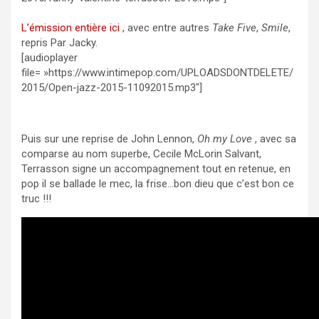
L’émission entière ici
, avec entre autres
Take Five
,
Smile
,
repris Par Jacky.
[audioplayer
file= »https://www.intimepop.com/UPLOADSDONTDELETE/
2015/Open-jazz-2015-11092015.mp3″]
Puis sur une reprise de John Lennon,
Oh my Love
, avec sa
comparse au nom superbe, Cecile McLorin Salvant,
Terrasson signe un accompagnement tout en retenue, en
pop il se ballade le mec, la frise…bon dieu que c’est bon ce
truc !!!