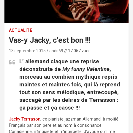
ACTUALITÉ
Vas-y Jacky, c’est bon !!!
13 septembre 2015
abds69
// 17 057 vues
L’ allemand claque une reprise
déconstruite de
My funny Valentine
,
morceau au combien mythique repris
maintes et maintes fois, qui là reprend
tout son sens mélodique, entrecoupé,
saccagé par les delires de Terrasson :
ça passe et ça casse !!!
Jacky Terrrason
, ce pianiste jazzman Allemand, à moitié
Français par son père et au nom à consonance
Canadienne, m’inquiète et m’interpelle. J’avoue qu’il me