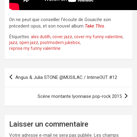
On ne peut que conseiller l’écoute de
Gouache
son
précedent opus, et son nouvel album
Take This
.
Étiquettes:
alex dutilh
,
cover jazz
,
cover my funny valentine
,
jazz
,
open jazz
,
postmodern jukebox
,
reprise my funny valentine
Navigation
Angus & Julia STONE @MUSILAC / IntimeOUT #12
de
l’article
Scène montante lyonnaise pop-rock 2015
Laisser un commentaire
Votre adresse e-mail ne sera pas publiée.
Les champs