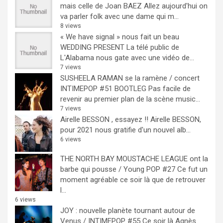
mais celle de Joan BAEZ
Allez aujourd'hui on
va parler folk avec une dame qui m...
8 views
« We have signal » nous fait un beau
WEDDING PRESENT
La télé public de
L'Alabama nous gate avec une vidéo de...
7 views
SUSHEELA RAMAN se la ramène / concert
INTIMEPOP #51 BOOTLEG
Pas facile de
revenir au premier plan de la scène music...
7 views
Airelle BESSON , essayez !!
Airelle BESSON,
pour 2021 nous gratifie d'un nouvel alb...
6 views
THE NORTH BAY MOUSTACHE LEAGUE ont la
barbe qui pousse / Young POP #27
Ce fut un
moment agréable ce soir là que de retrouver
l...
6 views
JOY : nouvelle planète tournant autour de
Venus / INTIMEPOP #55
Ce soir là Agnès