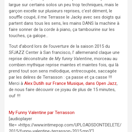
largue sur certains solos un peu trop techniques, mais le
garçon excelle sur plusieurs reprises, c’est dément, le
souffle coupé, il me Terrasse le Jacky avec ses doigts qui
partent dans tous les sens, les mains DANS la machine à
faire sonner de la corde à piano, ça tambourine sur les
touches, ça galope…
Tout d’abord lors de l’ouverture de la saison 2015 du
SFJAZZ Center à San francisco, l’ allemenand claque une
reprise déconstruite de
My funny Valentine
, morceau au
combien mythique reprise maintes et maintes fois, qui là
prend tout son sens mélodique, entrecoupée, saccagée
par les delires de Terrasson : ça passe et ça casse !!!
Merci à
Alex Dutilh sur France Musique, dans Open Jazz
,
de nous faire découvrir ce joyau de plus de 15 minutes,
ouf !!!
My Funny Valentine par Terrasson
[audioplayer
file= »https://www.intimepop.com/UPLOADSDONTDELETE/
2015/funny-valentine-terrasson-2015.mp3″]