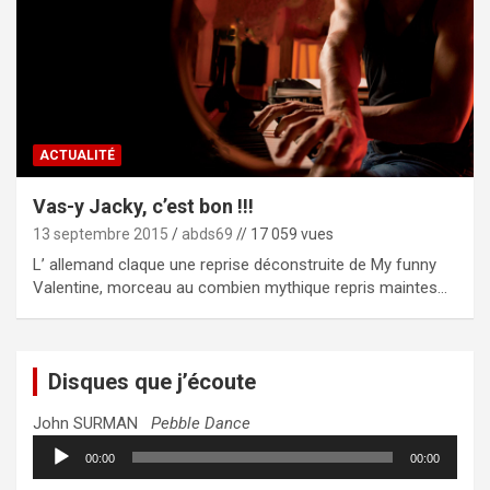
ACTUALITÉ
Vas-y Jacky, c’est bon !!!
13 septembre 2015
abds69
// 17 059 vues
L’ allemand claque une reprise déconstruite de My funny
Valentine, morceau au combien mythique repris maintes…
Disques que j’écoute
John SURMAN
Pebble Dance
Lecteur
00:00
00:00
audio