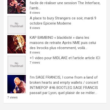
facile de réaliser une session The Interface,
l'amb...
8 views
A place to bury Strangers ce soir, mardi 9
octobre Epicerie Moderne
8 views
KAP BAMBINO « blacklisté » dans les
maisons de retraite
Après NME puis celui
des Inrocks plus récemment, voilà...
8 views
+1 video pour MIDLAKE et l’article
article ICI
7 views
I’m SAGE FRANCIS, I come from a land of
broken hearts and empty wallets / concert
INTIMEPOP #46 BOOTLEG
SAGE FRANCIS
passait par Lyon; quel plaisir de se mêler...
7 views