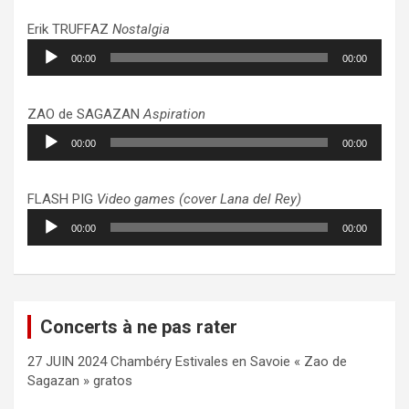
Erik TRUFFAZ
Nostalgia
Lecteur
00:00
00:00
audio
ZAO de SAGAZAN
Aspiration
Lecteur
00:00
00:00
audio
FLASH PIG
Video games (cover Lana del Rey)
Lecteur
00:00
00:00
audio
Concerts à ne pas rater
27 JUIN 2024 Chambéry Estivales en Savoie « Zao de
Sagazan » gratos