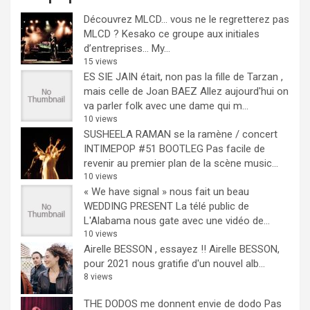
Découvrez MLCD… vous ne le regretterez pas
MLCD ? Kesako ce groupe aux initiales
d’entreprises… My...
15 views
ES SIE JAIN était, non pas la fille de Tarzan ,
mais celle de Joan BAEZ
Allez aujourd'hui on
va parler folk avec une dame qui m...
10 views
SUSHEELA RAMAN se la ramène / concert
INTIMEPOP #51 BOOTLEG
Pas facile de
revenir au premier plan de la scène music...
10 views
« We have signal » nous fait un beau
WEDDING PRESENT
La télé public de
L'Alabama nous gate avec une vidéo de...
10 views
Airelle BESSON , essayez !!
Airelle BESSON,
pour 2021 nous gratifie d'un nouvel alb...
8 views
THE DODOS me donnent envie de dodo
Pas