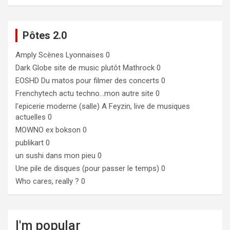
Pôtes 2.0
Amply
Scènes Lyonnaises 0
Dark Globe
site de music plutôt Mathrock 0
EOSHD
Du matos pour filmer des concerts 0
Frenchytech
actu techno…mon autre site 0
l'epicerie moderne (salle)
A Feyzin, live de musiques
actuelles 0
MOWNO ex bokson
0
publikart
0
un sushi dans mon pieu
0
Une pile de disques (pour passer le temps)
0
Who cares, really ?
0
I'm popular