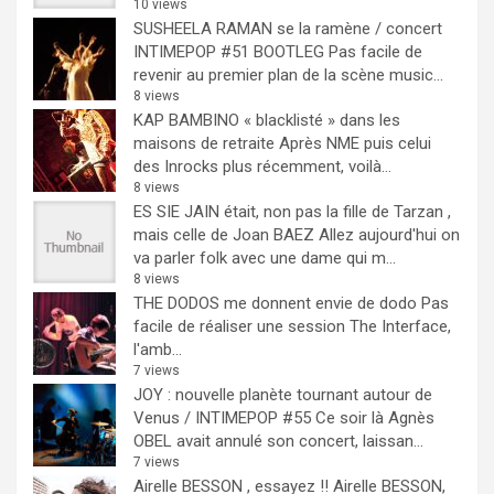
10 views
SUSHEELA RAMAN se la ramène / concert
INTIMEPOP #51 BOOTLEG
Pas facile de
revenir au premier plan de la scène music...
8 views
KAP BAMBINO « blacklisté » dans les
maisons de retraite
Après NME puis celui
des Inrocks plus récemment, voilà...
8 views
ES SIE JAIN était, non pas la fille de Tarzan ,
mais celle de Joan BAEZ
Allez aujourd'hui on
va parler folk avec une dame qui m...
8 views
THE DODOS me donnent envie de dodo
Pas
facile de réaliser une session The Interface,
l'amb...
7 views
JOY : nouvelle planète tournant autour de
Venus / INTIMEPOP #55
Ce soir là Agnès
OBEL avait annulé son concert, laissan...
7 views
Airelle BESSON , essayez !!
Airelle BESSON,