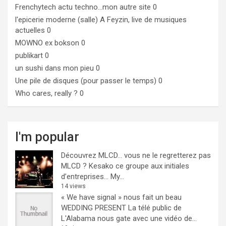
Frenchytech
actu techno…mon autre site 0
l'epicerie moderne (salle)
A Feyzin, live de musiques
actuelles 0
MOWNO ex bokson
0
publikart
0
un sushi dans mon pieu
0
Une pile de disques (pour passer le temps)
0
Who cares, really ?
0
I'm popular
Découvrez MLCD… vous ne le regretterez pas
MLCD ? Kesako ce groupe aux initiales
d’entreprises… My...
14 views
« We have signal » nous fait un beau
WEDDING PRESENT
La télé public de
L'Alabama nous gate avec une vidéo de...