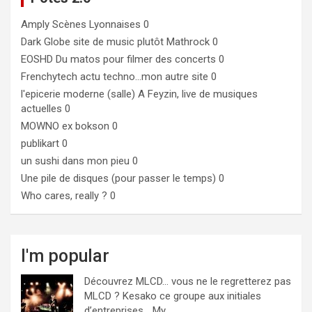
Amply
Scènes Lyonnaises 0
Dark Globe
site de music plutôt Mathrock 0
EOSHD
Du matos pour filmer des concerts 0
Frenchytech
actu techno…mon autre site 0
l'epicerie moderne (salle)
A Feyzin, live de musiques
actuelles 0
MOWNO ex bokson
0
publikart
0
un sushi dans mon pieu
0
Une pile de disques (pour passer le temps)
0
Who cares, really ?
0
I'm popular
Découvrez MLCD… vous ne le regretterez pas
MLCD ? Kesako ce groupe aux initiales
d’entreprises… My...