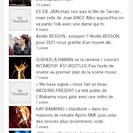
13 views
ES SIE JAIN était, non pas la fille de Tarzan ,
mais celle de Joan BAEZ
Allez aujourd'hui on
va parler folk avec une dame qui m...
8 views
Airelle BESSON , essayez !!
Airelle BESSON,
pour 2021 nous gratifie d'un nouvel alb...
7 views
SUSHEELA RAMAN se la ramène / concert
INTIMEPOP #51 BOOTLEG
Pas facile de
revenir au premier plan de la scène music...
7 views
« We have signal » nous fait un beau
WEDDING PRESENT
La télé public de
L'Alabama nous gate avec une vidéo de...
7 views
KAP BAMBINO « blacklisté » dans les
maisons de retraite
Après NME puis celui
des Inrocks plus récemment, voilà...
7 views