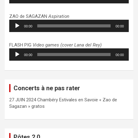
audio
ZAO de SAGAZAN
Aspiration
Lecteur
00:00
00:00
audio
FLASH PIG
Video games (cover Lana del Rey)
Lecteur
00:00
00:00
audio
Concerts à ne pas rater
27 JUIN 2024 Chambéry Estivales en Savoie « Zao de
Sagazan » gratos
Pôtes 2.0