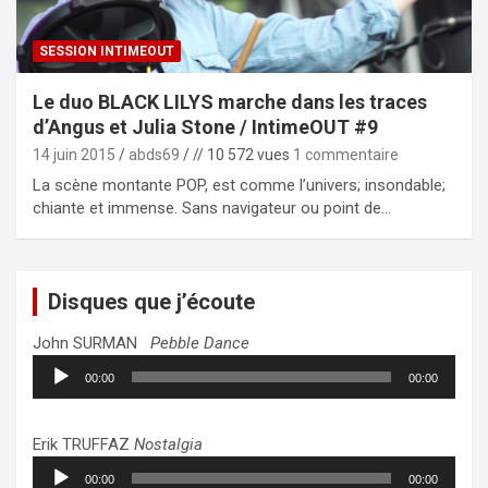
SESSION INTIMEOUT
Le duo BLACK LILYS marche dans les traces
d’Angus et Julia Stone / IntimeOUT #9
14 juin 2015
abds69
// 10 572 vues
1 commentaire
La scène montante POP, est comme l’univers; insondable;
chiante et immense. Sans navigateur ou point de…
Disques que j’écoute
John SURMAN
Pebble Dance
Lecteur
00:00
00:00
audio
Erik TRUFFAZ
Nostalgia
Lecteur
00:00
00:00