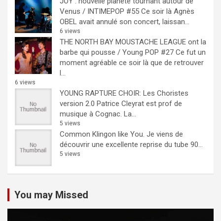
JOY : nouvelle planète tournant autour de
Venus / INTIMEPOP #55
Ce soir là Agnès
OBEL avait annulé son concert, laissan...
6 views
THE NORTH BAY MOUSTACHE LEAGUE ont la
barbe qui pousse / Young POP #27
Ce fut un
moment agréable ce soir là que de retrouver
l...
6 views
YOUNG RAPTURE CHOIR: Les Choristes
version 2.0
Patrice Cleyrat est prof de
musique à Cognac. La...
5 views
Common Klingon like You.
Je viens de
découvrir une excellente reprise du tube 90...
5 views
You may Missed