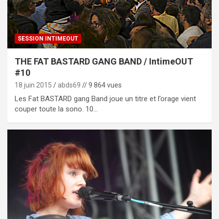
SESSION INTIMEOUT
THE FAT BASTARD GANG BAND / IntimeOUT
#10
18 juin 2015
abds69
// 9 864 vues
Les Fat BASTARD gang Band joue un titre et l’orage vient
couper toute la sono. 10…