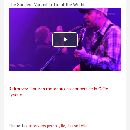
The Saddest Vacant Lot in all the World.
y
V
i
P
d
l
e
a
o
y
Retrouvez 2 autres morceaux du concert de la Gaîté
Lyrique.
V
i
d
Étiquettes:
interview jason lytle
,
Jason Lytle
,