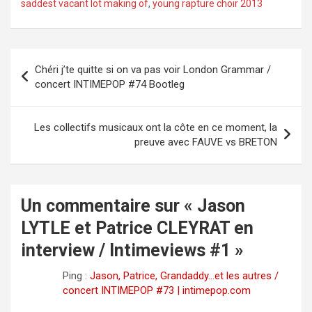
saddest vacant lot making of
,
young rapture choir 2013
e
o
Navigation
Chéri j’te quitte si on va pas voir London Grammar /
de
concert INTIMEPOP #74 Bootleg
l’article
Les collectifs musicaux ont la côte en ce moment, la
preuve avec FAUVE vs BRETON
Un commentaire sur «
Jason
LYTLE et Patrice CLEYRAT en
interview / Intimeviews #1
»
Ping :
Jason, Patrice, Grandaddy…et les autres /
concert INTIMEPOP #73 | intimepop.com