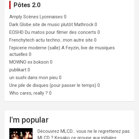
Pôtes 2.0
Amply
Scènes Lyonnaises 0
Dark Globe
site de music plutôt Mathrock 0
EOSHD
Du matos pour filmer des concerts 0
Frenchytech
actu techno…mon autre site 0
l'epicerie moderne (salle)
A Feyzin, live de musiques
actuelles 0
MOWNO ex bokson
0
publikart
0
un sushi dans mon pieu
0
Une pile de disques (pour passer le temps)
0
Who cares, really ?
0
I'm popular
Découvrez MLCD… vous ne le regretterez pas
MLCD ? Kesako ce groupe aux initiales