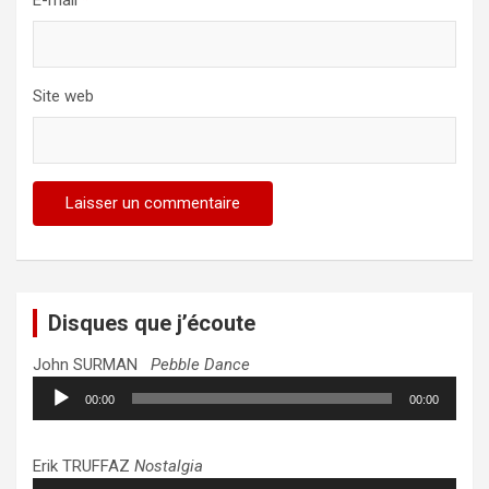
E-mail
*
Site web
Disques que j’écoute
John SURMAN
Pebble Dance
Lecteur
00:00
00:00
audio
Erik TRUFFAZ
Nostalgia
Lecteur