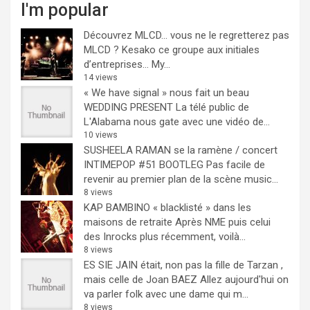
I'm popular
Découvrez MLCD… vous ne le regretterez pas
MLCD ? Kesako ce groupe aux initiales
d’entreprises… My...
14 views
« We have signal » nous fait un beau
WEDDING PRESENT
La télé public de
L'Alabama nous gate avec une vidéo de...
10 views
SUSHEELA RAMAN se la ramène / concert
INTIMEPOP #51 BOOTLEG
Pas facile de
revenir au premier plan de la scène music...
8 views
KAP BAMBINO « blacklisté » dans les
maisons de retraite
Après NME puis celui
des Inrocks plus récemment, voilà...
8 views
ES SIE JAIN était, non pas la fille de Tarzan ,
mais celle de Joan BAEZ
Allez aujourd'hui on
va parler folk avec une dame qui m...
8 views