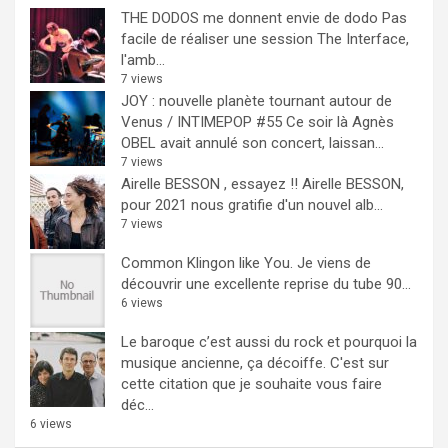
THE DODOS me donnent envie de dodo
Pas
facile de réaliser une session The Interface,
l'amb...
7 views
JOY : nouvelle planète tournant autour de
Venus / INTIMEPOP #55
Ce soir là Agnès
OBEL avait annulé son concert, laissan...
7 views
Airelle BESSON , essayez !!
Airelle BESSON,
pour 2021 nous gratifie d'un nouvel alb...
7 views
Common Klingon like You.
Je viens de
découvrir une excellente reprise du tube 90...
6 views
Le baroque c’est aussi du rock et pourquoi la
musique ancienne, ça décoiffe.
C'est sur
cette citation que je souhaite vous faire
déc...
6 views