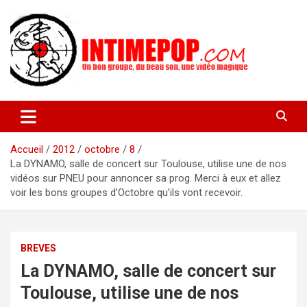
Aller
au
contenu
Un blog avec des sessions live filmées de concerts de musiques
intimepop.com
actuelles pop rock, post-rock, indé sur Lyon. rock pop concert
lyon
Accueil
2012
octobre
8
La DYNAMO, salle de concert sur Toulouse, utilise une de nos
vidéos sur PNEU pour annoncer sa prog. Merci à eux et allez
voir les bons groupes d’Octobre qu’ils vont recevoir.
BREVES
La DYNAMO, salle de concert sur
Toulouse, utilise une de nos