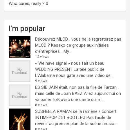
Who cares, really ?
0
I'm popular
Découvrez MLCD… vous ne le regretterez pas
MLCD ? Kesako ce groupe aux initiales
d’entreprises… My...
14 views
« We have signal » nous fait un beau
WEDDING PRESENT
La télé public de
L'Alabama nous gate avec une vidéo de...
9 views
ES SIE JAIN était, non pas la fille de Tarzan ,
mais celle de Joan BAEZ
Allez aujourd'hui on
va parler folk avec une dame qui m...
8 views
SUSHEELA RAMAN se la ramène / concert
INTIMEPOP #51 BOOTLEG
Pas facile de
revenir au premier plan de la scène music...
8 views