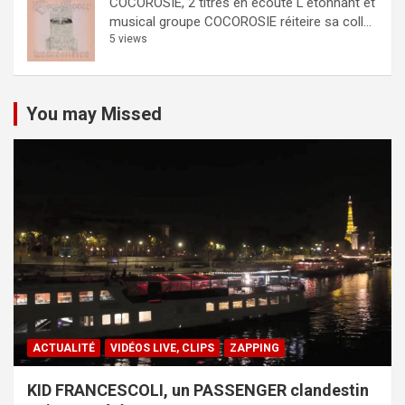
COCOROSIE, 2 titres en écoute
L'étonnant et
musical groupe COCOROSIE réiteire sa coll...
5 views
You may Missed
ACTUALITÉ
VIDÉOS LIVE, CLIPS
ZAPPING
KID FRANCESCOLI, un PASSENGER clandestin