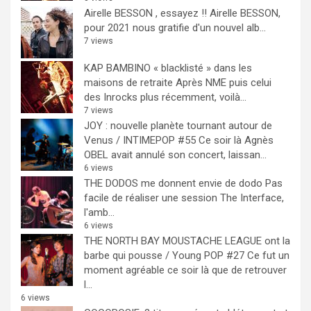
Airelle BESSON , essayez !!
Airelle BESSON,
pour 2021 nous gratifie d'un nouvel alb...
7 views
KAP BAMBINO « blacklisté » dans les
maisons de retraite
Après NME puis celui
des Inrocks plus récemment, voilà...
7 views
JOY : nouvelle planète tournant autour de
Venus / INTIMEPOP #55
Ce soir là Agnès
OBEL avait annulé son concert, laissan...
6 views
THE DODOS me donnent envie de dodo
Pas
facile de réaliser une session The Interface,
l'amb...
6 views
THE NORTH BAY MOUSTACHE LEAGUE ont la
barbe qui pousse / Young POP #27
Ce fut un
moment agréable ce soir là que de retrouver
l...
6 views