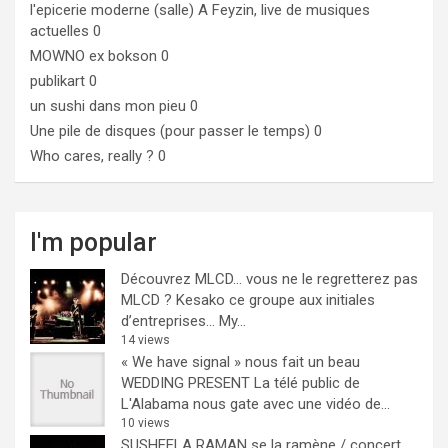
l'epicerie moderne (salle)
A Feyzin, live de musiques
actuelles 0
MOWNO ex bokson
0
publikart
0
un sushi dans mon pieu
0
Une pile de disques (pour passer le temps)
0
Who cares, really ?
0
I'm popular
Découvrez MLCD… vous ne le regretterez pas
MLCD ? Kesako ce groupe aux initiales
d’entreprises… My...
14 views
« We have signal » nous fait un beau
WEDDING PRESENT
La télé public de
L'Alabama nous gate avec une vidéo de...
10 views
SUSHEELA RAMAN se la ramène / concert