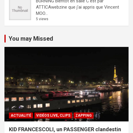
BURNING bientôt en salle
C'est par
ATTICAwebzine que j'ai appris que Vincent
MOO...
5 views
You may Missed
ACTUALITÉ
VIDÉOS LIVE, CLIPS
ZAPPING
KID FRANCESCOLI, un PASSENGER clandestin