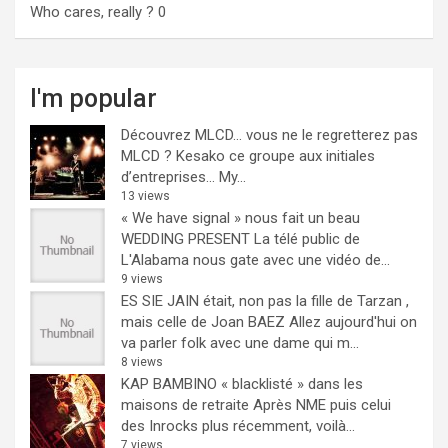
Who cares, really ?
0
I'm popular
Découvrez MLCD… vous ne le regretterez pas
MLCD ? Kesako ce groupe aux initiales
d’entreprises… My...
13 views
« We have signal » nous fait un beau
WEDDING PRESENT
La télé public de
L'Alabama nous gate avec une vidéo de...
9 views
ES SIE JAIN était, non pas la fille de Tarzan ,
mais celle de Joan BAEZ
Allez aujourd'hui on
va parler folk avec une dame qui m...
8 views
KAP BAMBINO « blacklisté » dans les
maisons de retraite
Après NME puis celui
des Inrocks plus récemment, voilà...
7 views