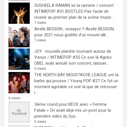
SUSHEELA RAMAN se la ramène / concert
INTIMEPOP #51 BOOTLEG
Pas facile de
revenir au premier plan de la scène music...
7 views
Airelle BESSON , essayez !!
Airelle BESSON,
pour 2021 nous gratifie d'un nouvel alb...
7 views
JOY : nouvelle planète tournant autour de
Venus / INTIMEPOP #55
Ce soir là Agnès
OBEL avait annulé son concert, laissan...
6 views
THE NORTH BAY MOUSTACHE LEAGUE ont la
barbe qui pousse / Young POP #27
Ce fut un
moment agréable ce soir là que de retrouver
l...
6 views
3ième round pour BECK avec « Femme
Fatale »
On avait déjà mis un post pour la
première vidéo du Sys...
5 views