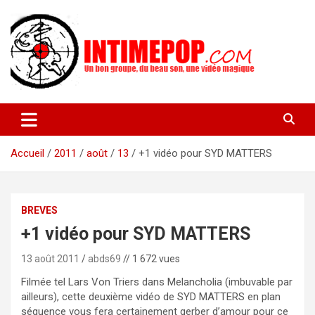
Aller
au
contenu
Un blog avec des sessions live filmées de concerts de musiques
intimepop.com
actuelles pop rock, post-rock, indé sur Lyon. rock pop concert
lyon
Accueil
2011
août
13
+1 vidéo pour SYD MATTERS
BREVES
+1 vidéo pour SYD MATTERS
13 août 2011
abds69
// 1 672 vues
Filmée tel Lars Von Triers dans Melancholia (imbuvable par
ailleurs), cette deuxième vidéo de SYD MATTERS en plan
séquence vous fera certainement gerber d’amour pour ce