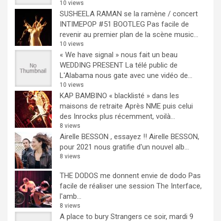
10 views
SUSHEELA RAMAN se la ramène / concert
INTIMEPOP #51 BOOTLEG
Pas facile de
revenir au premier plan de la scène music...
10 views
« We have signal » nous fait un beau
WEDDING PRESENT
La télé public de
L'Alabama nous gate avec une vidéo de...
10 views
KAP BAMBINO « blacklisté » dans les
maisons de retraite
Après NME puis celui
des Inrocks plus récemment, voilà...
8 views
Airelle BESSON , essayez !!
Airelle BESSON,
pour 2021 nous gratifie d'un nouvel alb...
8 views
THE DODOS me donnent envie de dodo
Pas
facile de réaliser une session The Interface,
l'amb...
8 views
A place to bury Strangers ce soir, mardi 9