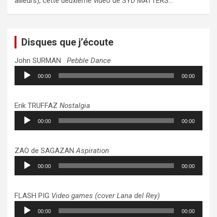
ailleurs), cette deuxième vidéo de SYD MATTERS…
Disques que j’écoute
John SURMAN
Pebble Dance
Lecteur
00:00
00:00
audio
Erik TRUFFAZ
Nostalgia
Lecteur
00:00
00:00
audio
ZAO de SAGAZAN
Aspiration
Lecteur
00:00
00:00
audio
FLASH PIG
Video games (cover Lana del Rey)
Lecteur
00:00
00:00
audio