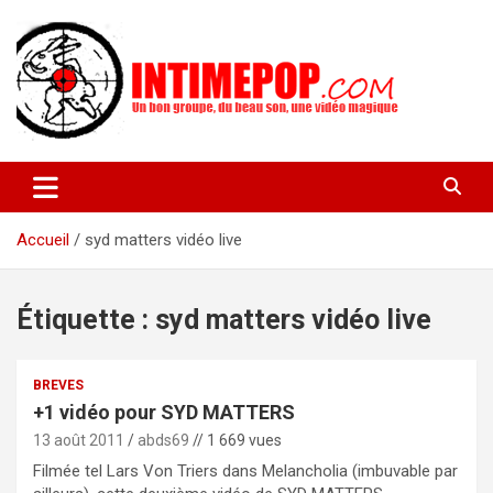
Aller
au
contenu
Un blog avec des sessions live filmées de concerts de musiques
intimepop.com
actuelles pop rock, post-rock, indé sur Lyon. rock pop concert
lyon
Accueil
syd matters vidéo live
Étiquette :
syd matters vidéo live
BREVES
+1 vidéo pour SYD MATTERS
13 août 2011
abds69
// 1 669 vues
Filmée tel Lars Von Triers dans Melancholia (imbuvable par