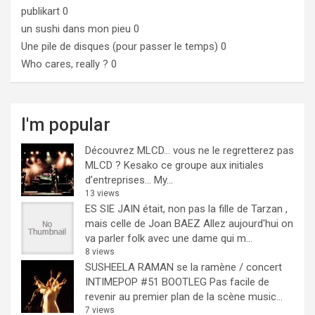
publikart
0
un sushi dans mon pieu
0
Une pile de disques (pour passer le temps)
0
Who cares, really ?
0
I'm popular
Découvrez MLCD… vous ne le regretterez pas
MLCD ? Kesako ce groupe aux initiales
d’entreprises… My...
13 views
ES SIE JAIN était, non pas la fille de Tarzan ,
mais celle de Joan BAEZ
Allez aujourd'hui on
va parler folk avec une dame qui m...
8 views
SUSHEELA RAMAN se la ramène / concert
INTIMEPOP #51 BOOTLEG
Pas facile de
revenir au premier plan de la scène music...
7 views