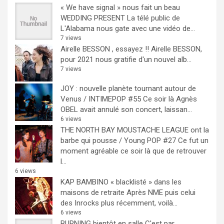
« We have signal » nous fait un beau
WEDDING PRESENT
La télé public de
L'Alabama nous gate avec une vidéo de...
7 views
Airelle BESSON , essayez !!
Airelle BESSON,
pour 2021 nous gratifie d'un nouvel alb...
7 views
JOY : nouvelle planète tournant autour de
Venus / INTIMEPOP #55
Ce soir là Agnès
OBEL avait annulé son concert, laissan...
6 views
THE NORTH BAY MOUSTACHE LEAGUE ont la
barbe qui pousse / Young POP #27
Ce fut un
moment agréable ce soir là que de retrouver
l...
6 views
KAP BAMBINO « blacklisté » dans les
maisons de retraite
Après NME puis celui
des Inrocks plus récemment, voilà...
6 views
BURNING bientôt en salle
C'est par