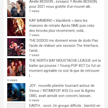
Airelle BESSON , essayez !!
Airelle BESSON,
pour 2021 nous gratifie d'un nouvel alb...
7 views
KAP BAMBINO « blacklisté » dans les
maisons de retraite
Après NME puis celui
des Inrocks plus récemment, voilà...
7 views
THE DODOS me donnent envie de dodo
Pas
facile de réaliser une session The Interface,
l'amb...
7 views
THE NORTH BAY MOUSTACHE LEAGUE ont la
barbe qui pousse / Young POP #27
Ce fut un
moment agréable ce soir là que de retrouver
l...
6 views
JOY : nouvelle planète tournant autour de
Venus / INTIMEPOP #55
Ce soir là Agnès
OBEL avait annulé son concert, laissan...
6 views
EARTH… soon.
Un groupe difficile ...bientôt en