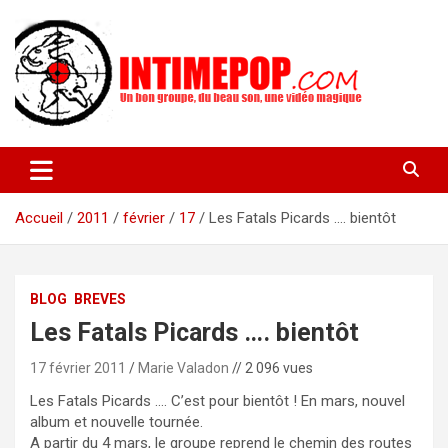
Aller
au
contenu
Un blog avec des sessions live filmées de concerts de musiques
intimepop.com
actuelles pop rock, post-rock, indé sur Lyon. rock pop concert
lyon
Accueil
2011
février
17
Les Fatals Picards …. bientôt
BLOG
BREVES
Les Fatals Picards …. bientôt
17 février 2011
Marie Valadon
// 2 096 vues
Les Fatals Picards …. C’est pour bientôt ! En mars, nouvel
album et nouvelle tournée.
A partir du 4 mars, le groupe reprend le chemin des routes