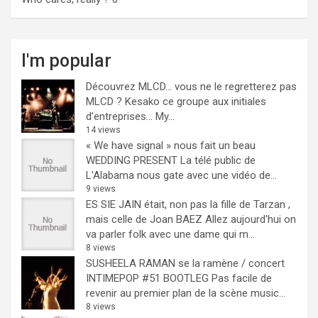
I'm popular
Découvrez MLCD… vous ne le regretterez pas
MLCD ? Kesako ce groupe aux initiales
d’entreprises… My...
14 views
« We have signal » nous fait un beau
WEDDING PRESENT
La télé public de
L'Alabama nous gate avec une vidéo de...
9 views
ES SIE JAIN était, non pas la fille de Tarzan ,
mais celle de Joan BAEZ
Allez aujourd'hui on
va parler folk avec une dame qui m...
8 views
SUSHEELA RAMAN se la ramène / concert
INTIMEPOP #51 BOOTLEG
Pas facile de
revenir au premier plan de la scène music...
8 views