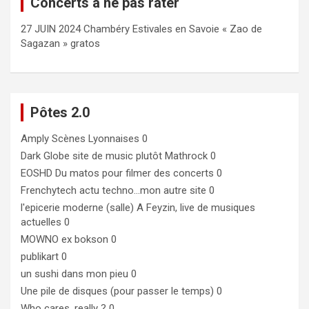
Concerts à ne pas rater
27 JUIN 2024 Chambéry Estivales en Savoie « Zao de
Sagazan » gratos
Pôtes 2.0
Amply
Scènes Lyonnaises 0
Dark Globe
site de music plutôt Mathrock 0
EOSHD
Du matos pour filmer des concerts 0
Frenchytech
actu techno…mon autre site 0
l'epicerie moderne (salle)
A Feyzin, live de musiques
actuelles 0
MOWNO ex bokson
0
publikart
0
un sushi dans mon pieu
0
Une pile de disques (pour passer le temps)
0
Who cares, really ?
0