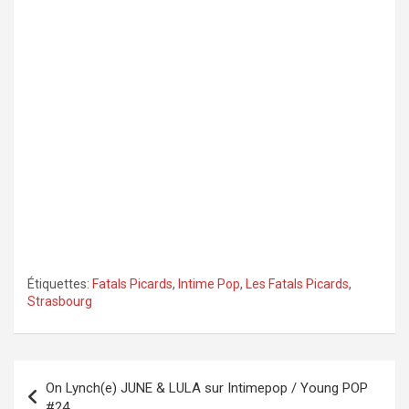
Étiquettes:
Fatals Picards
,
Intime Pop
,
Les Fatals Picards
,
Strasbourg
Navigation
On Lynch(e) JUNE & LULA sur Intimepop / Young POP
de
#24