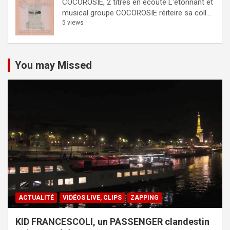
COCOROSIE, 2 titres en écoute
L'étonnant et
musical groupe COCOROSIE réiteire sa coll...
5 views
You may Missed
ACTUALITÉ
VIDÉOS LIVE, CLIPS
ZAPPING
KID FRANCESCOLI, un PASSENGER clandestin