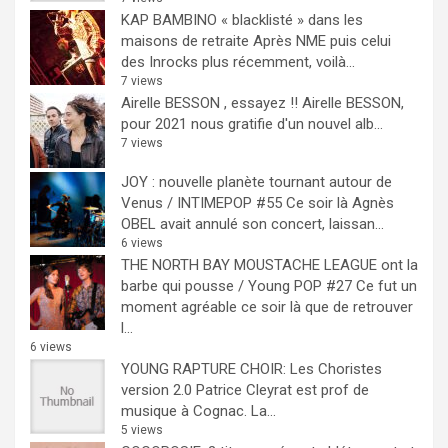
KAP BAMBINO « blacklisté » dans les
maisons de retraite
Après NME puis celui
des Inrocks plus récemment, voilà...
7 views
Airelle BESSON , essayez !!
Airelle BESSON,
pour 2021 nous gratifie d'un nouvel alb...
7 views
JOY : nouvelle planète tournant autour de
Venus / INTIMEPOP #55
Ce soir là Agnès
OBEL avait annulé son concert, laissan...
6 views
THE NORTH BAY MOUSTACHE LEAGUE ont la
barbe qui pousse / Young POP #27
Ce fut un
moment agréable ce soir là que de retrouver
l...
6 views
YOUNG RAPTURE CHOIR: Les Choristes
version 2.0
Patrice Cleyrat est prof de
musique à Cognac. La...
5 views