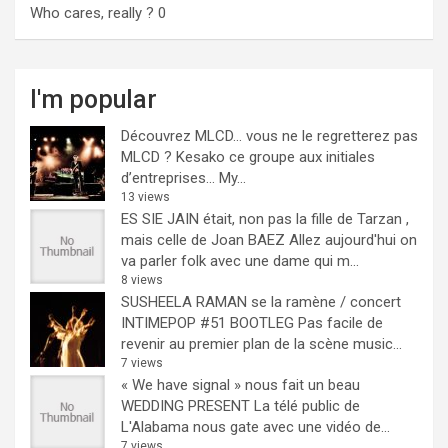
Who cares, really ?
0
I'm popular
Découvrez MLCD… vous ne le regretterez pas
MLCD ? Kesako ce groupe aux initiales
d’entreprises… My...
13 views
ES SIE JAIN était, non pas la fille de Tarzan ,
mais celle de Joan BAEZ
Allez aujourd'hui on
va parler folk avec une dame qui m...
8 views
SUSHEELA RAMAN se la ramène / concert
INTIMEPOP #51 BOOTLEG
Pas facile de
revenir au premier plan de la scène music...
7 views
« We have signal » nous fait un beau
WEDDING PRESENT
La télé public de
L'Alabama nous gate avec une vidéo de...
7 views