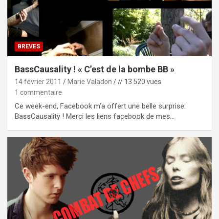
BREVES
BassCausality ! « C’est de la bombe BB »
14 février 2011
Marie Valadon
// 13 520 vues
1 commentaire
Ce week-end, Facebook m’a offert une belle surprise:
BassCausality ! Merci les liens facebook de mes…