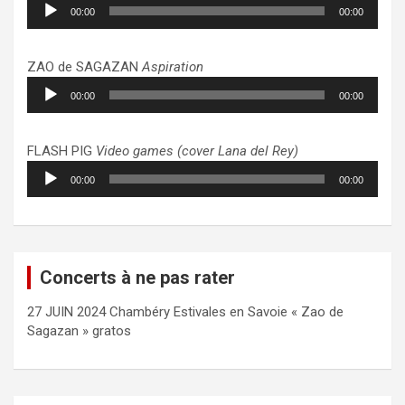
Lecteur
00:00
00:00
audio
ZAO de SAGAZAN
Aspiration
Lecteur
00:00
00:00
audio
FLASH PIG
Video games (cover Lana del Rey)
Lecteur
00:00
00:00
audio
Concerts à ne pas rater
27 JUIN 2024 Chambéry Estivales en Savoie « Zao de
Sagazan » gratos