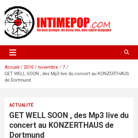
Aller
au
contenu
Un blog avec des sessions live filmées de concerts de musiques
intimepop.com
actuelles pop rock, post-rock, indé sur Lyon. rock pop concert
lyon
Accueil
2010
novembre
7
GET WELL SOON , des Mp3 live du concert au KONZERTHAUS
de Dortmund
ACTUALITÉ
GET WELL SOON , des Mp3 live du
concert au KONZERTHAUS de
Dortmund