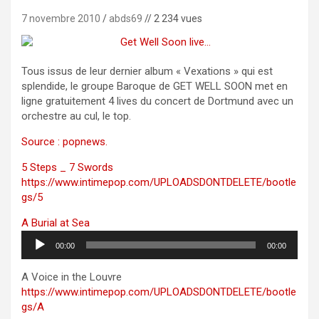
7 novembre 2010
abds69
// 2 234 vues
Tous issus de leur dernier album « Vexations » qui est
splendide, le groupe Baroque de GET WELL SOON met en
ligne gratuitement 4 lives du concert de Dortmund avec un
orchestre au cul, le top.
Source : popnews.
5 Steps _ 7 Swords
https://www.intimepop.com/UPLOADSDONTDELETE/bootle
gs/5
A Burial at Sea
Lecteur
00:00
00:00
audio
A Voice in the Louvre
https://www.intimepop.com/UPLOADSDONTDELETE/bootle
gs/A