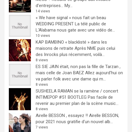
d’entreprises… My...
14 views
« We have signal » nous fait un beau
WEDDING PRESENT
La télé public de
L'Alabama nous gate avec une vidéo de...
10 views
KAP BAMBINO « blacklisté » dans les
maisons de retraite
Après NME puis celui
des Inrocks plus récemment, voilà...
8 views
ES SIE JAIN était, non pas la fille de Tarzan ,
mais celle de Joan BAEZ
Allez aujourd'hui on
va parler folk avec une dame qui m...
8 views
SUSHEELA RAMAN se la ramène / concert
INTIMEPOP #51 BOOTLEG
Pas facile de
revenir au premier plan de la scène music...
8 views
Airelle BESSON , essayez !!
Airelle BESSON,
pour 2021 nous gratifie d'un nouvel alb...
7 views