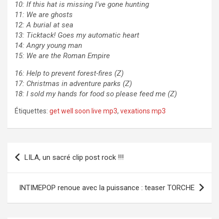
10: If this hat is missing I’ve gone hunting
11: We are ghosts
12: A burial at sea
13: Ticktack! Goes my automatic heart
14: Angry young man
15: We are the Roman Empire
16: Help to prevent forest-fires (Z)
17: Christmas in adventure parks (Z)
18: I sold my hands for food so please feed me (Z)
Étiquettes:
get well soon live mp3
,
vexations mp3
Navigation
LILA, un sacré clip post rock !!!
de
l’article
INTIMEPOP renoue avec la puissance : teaser TORCHE