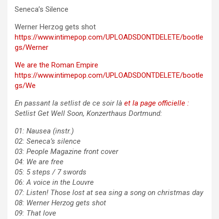
Seneca’s Silence
Werner Herzog gets shot
https://www.intimepop.com/UPLOADSDONTDELETE/bootle
gs/Werner
We are the Roman Empire
https://www.intimepop.com/UPLOADSDONTDELETE/bootle
gs/We
En passant la setlist de ce soir là
et la page officielle :
Setlist Get Well Soon, Konzerthaus Dortmund:
01: Nausea (instr.)
02: Seneca’s silence
03: People Magazine front cover
04: We are free
05: 5 steps / 7 swords
06: A voice in the Louvre
07: Listen! Those lost at sea sing a song on christmas day
08: Werner Herzog gets shot
09: That love