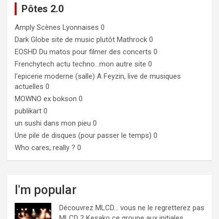
Pôtes 2.0
Amply
Scènes Lyonnaises 0
Dark Globe
site de music plutôt Mathrock 0
EOSHD
Du matos pour filmer des concerts 0
Frenchytech
actu techno…mon autre site 0
l'epicerie moderne (salle)
A Feyzin, live de musiques
actuelles 0
MOWNO ex bokson
0
publikart
0
un sushi dans mon pieu
0
Une pile de disques (pour passer le temps)
0
Who cares, really ?
0
I'm popular
Découvrez MLCD… vous ne le regretterez pas
MLCD ? Kesako ce groupe aux initiales