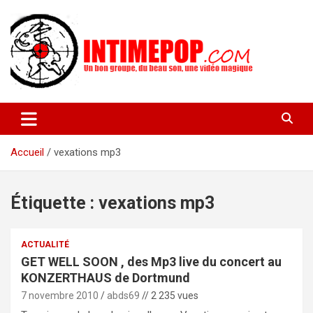
Aller
au
contenu
Un blog avec des sessions live filmées de concerts de musiques
intimepop.com
actuelles pop rock, post-rock, indé sur Lyon. rock pop concert
lyon
Accueil
vexations mp3
Étiquette :
vexations mp3
ACTUALITÉ
GET WELL SOON , des Mp3 live du concert au
KONZERTHAUS de Dortmund
7 novembre 2010
abds69
// 2 235 vues