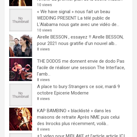
10 views
« We have signal » nous fait un beau
WEDDING PRESENT
La télé public de
L'Alabama nous gate avec une vidéo de...
10 views
Airelle BESSON , essayez !!
Airelle BESSON,
pour 2021 nous gratifie d'un nouvel alb...
8 views
THE DODOS me donnent envie de dodo
Pas
facile de réaliser une session The Interface,
l'amb...
8 views
A place to bury Strangers ce soir, mardi 9
octobre Epicerie Moderne
8 views
KAP BAMBINO « blacklisté » dans les
maisons de retraite
Après NME puis celui
des Inrocks plus récemment, voilà...
8 views
+1 video pour MIDLAKE et l’article
article ICI