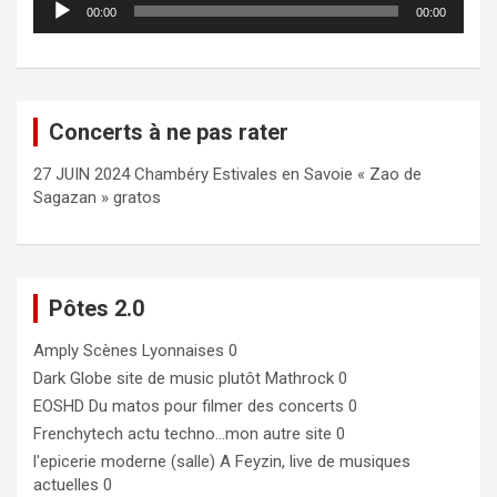
00:00
00:00
audio
Concerts à ne pas rater
27 JUIN 2024 Chambéry Estivales en Savoie « Zao de
Sagazan » gratos
Pôtes 2.0
Amply
Scènes Lyonnaises 0
Dark Globe
site de music plutôt Mathrock 0
EOSHD
Du matos pour filmer des concerts 0
Frenchytech
actu techno…mon autre site 0
l'epicerie moderne (salle)
A Feyzin, live de musiques
actuelles 0