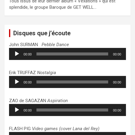
Tous issus de leur dernier album « Vexations » qui est
splendide, le groupe Baroque de GET WELL…
Disques que j’écoute
John SURMAN
Pebble Dance
Lecteur
00:00
00:00
audio
Erik TRUFFAZ
Nostalgia
Lecteur
00:00
00:00
audio
ZAO de SAGAZAN
Aspiration
Lecteur
00:00
00:00
audio
FLASH PIG
Video games (cover Lana del Rey)
Lecteur