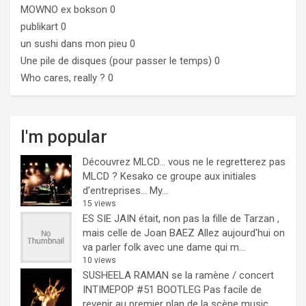
MOWNO ex bokson
0
publikart
0
un sushi dans mon pieu
0
Une pile de disques (pour passer le temps)
0
Who cares, really ?
0
I'm popular
Découvrez MLCD… vous ne le regretterez pas
MLCD ? Kesako ce groupe aux initiales
d’entreprises… My...
15 views
ES SIE JAIN était, non pas la fille de Tarzan ,
mais celle de Joan BAEZ
Allez aujourd'hui on
va parler folk avec une dame qui m...
10 views
SUSHEELA RAMAN se la ramène / concert
INTIMEPOP #51 BOOTLEG
Pas facile de
revenir au premier plan de la scène music...