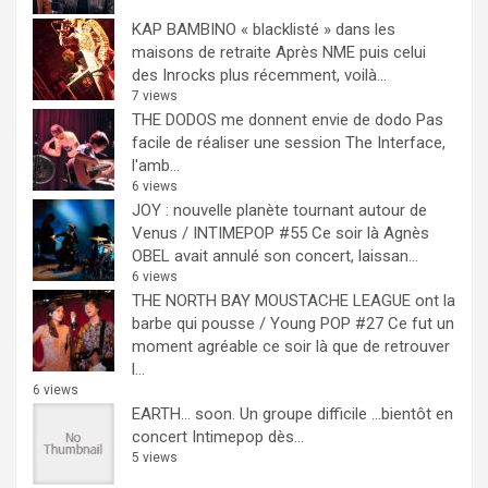
KAP BAMBINO « blacklisté » dans les
maisons de retraite
Après NME puis celui
des Inrocks plus récemment, voilà...
7 views
THE DODOS me donnent envie de dodo
Pas
facile de réaliser une session The Interface,
l'amb...
6 views
JOY : nouvelle planète tournant autour de
Venus / INTIMEPOP #55
Ce soir là Agnès
OBEL avait annulé son concert, laissan...
6 views
THE NORTH BAY MOUSTACHE LEAGUE ont la
barbe qui pousse / Young POP #27
Ce fut un
moment agréable ce soir là que de retrouver
l...
6 views
EARTH… soon.
Un groupe difficile ...bientôt en
concert Intimepop dès...
5 views