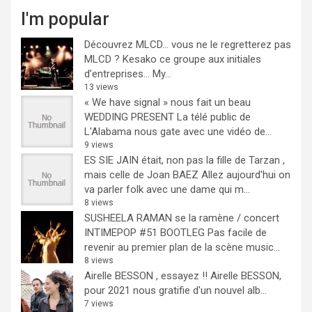
I'm popular
Découvrez MLCD… vous ne le regretterez pas
MLCD ? Kesako ce groupe aux initiales
d’entreprises… My...
13 views
« We have signal » nous fait un beau
WEDDING PRESENT
La télé public de
L'Alabama nous gate avec une vidéo de...
9 views
ES SIE JAIN était, non pas la fille de Tarzan ,
mais celle de Joan BAEZ
Allez aujourd'hui on
va parler folk avec une dame qui m...
8 views
SUSHEELA RAMAN se la ramène / concert
INTIMEPOP #51 BOOTLEG
Pas facile de
revenir au premier plan de la scène music...
8 views
Airelle BESSON , essayez !!
Airelle BESSON,
pour 2021 nous gratifie d'un nouvel alb...
7 views