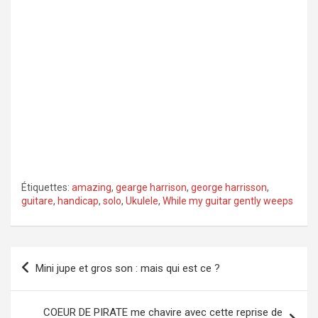
Étiquettes:
amazing
,
gearge harrison
,
george harrisson
,
guitare
,
handicap
,
solo
,
Ukulele
,
While my guitar gently weeps
Navigation
Mini jupe et gros son : mais qui est ce ?
de
l’article
COEUR DE PIRATE me chavire avec cette reprise de