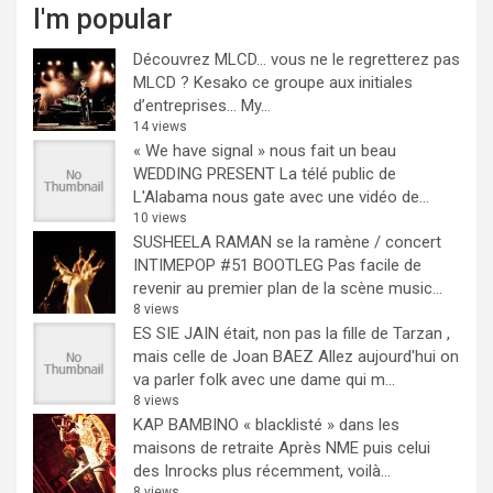
I'm popular
Découvrez MLCD… vous ne le regretterez pas
MLCD ? Kesako ce groupe aux initiales
d’entreprises… My...
14 views
« We have signal » nous fait un beau
WEDDING PRESENT
La télé public de
L'Alabama nous gate avec une vidéo de...
10 views
SUSHEELA RAMAN se la ramène / concert
INTIMEPOP #51 BOOTLEG
Pas facile de
revenir au premier plan de la scène music...
8 views
ES SIE JAIN était, non pas la fille de Tarzan ,
mais celle de Joan BAEZ
Allez aujourd'hui on
va parler folk avec une dame qui m...
8 views
KAP BAMBINO « blacklisté » dans les
maisons de retraite
Après NME puis celui
des Inrocks plus récemment, voilà...
8 views