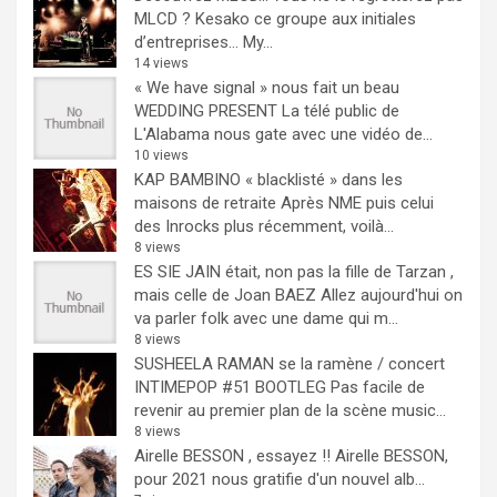
MLCD ? Kesako ce groupe aux initiales
d’entreprises… My...
14 views
« We have signal » nous fait un beau
WEDDING PRESENT
La télé public de
L'Alabama nous gate avec une vidéo de...
10 views
KAP BAMBINO « blacklisté » dans les
maisons de retraite
Après NME puis celui
des Inrocks plus récemment, voilà...
8 views
ES SIE JAIN était, non pas la fille de Tarzan ,
mais celle de Joan BAEZ
Allez aujourd'hui on
va parler folk avec une dame qui m...
8 views
SUSHEELA RAMAN se la ramène / concert
INTIMEPOP #51 BOOTLEG
Pas facile de
revenir au premier plan de la scène music...
8 views
Airelle BESSON , essayez !!
Airelle BESSON,
pour 2021 nous gratifie d'un nouvel alb...