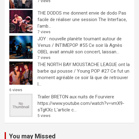
7 views
THE DODOS me donnent envie de dodo
Pas
facile de réaliser une session The Interface,
l'amb...
7 views
JOY : nouvelle planète tournant autour de
Venus / INTIMEPOP #55
Ce soir là Agnès
OBEL avait annulé son concert, laissan...
7 views
THE NORTH BAY MOUSTACHE LEAGUE ont la
barbe qui pousse / Young POP #27
Ce fut un
moment agréable ce soir là que de retrouver
l...
6 views
Trailer BRETON aux nuits de Fourviere
https://www.youtube.com/watch?v=vmX9-
sTgKXc L'article c...
5 views
You may Missed