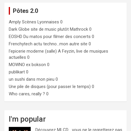
Pôtes 2.0
Amply
Scènes Lyonnaises 0
Dark Globe
site de music plutôt Mathrock 0
EOSHD
Du matos pour filmer des concerts 0
Frenchytech
actu techno…mon autre site 0
l'epicerie moderne (salle)
A Feyzin, live de musiques
actuelles 0
MOWNO ex bokson
0
publikart
0
un sushi dans mon pieu
0
Une pile de disques (pour passer le temps)
0
Who cares, really ?
0
I'm popular
Découvrez MLCD… vous ne le regretterez pas