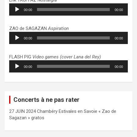
Lecteur
00:00
00:00
audio
ZAO de SAGAZAN
Aspiration
Lecteur
00:00
00:00
audio
FLASH PIG
Video games (cover Lana del Rey)
Lecteur
00:00
00:00
audio
Concerts à ne pas rater
27 JUIN 2024 Chambéry Estivales en Savoie « Zao de
Sagazan » gratos