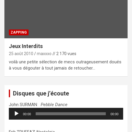
ZAPPING
Jeux Interdits
25 août 2010
maxxxo
// 2 170 vues
voilà une petite sélection de mecs outrageusement doués
à vous dégouter à tout jamais de retoucher…
Disques que j’écoute
John SURMAN
Pebble Dance
Lecteur
00:00
00:00
audio
Erik TRUFFAZ
Nostalgia