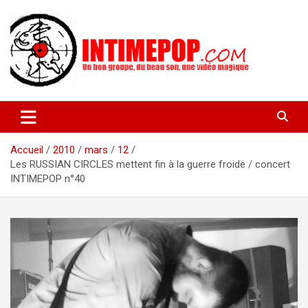
Aller
au
contenu
Un blog avec des sessions live filmées de concerts de musiques
intimepop.com
actuelles pop rock, post-rock, indé sur Lyon. rock pop concert
lyon
Accueil
2010
mars
12
Les RUSSIAN CIRCLES mettent fin à la guerre froide / concert
INTIMEPOP n°40