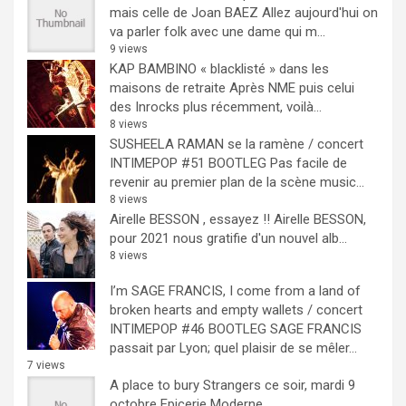
mais celle de Joan BAEZ
Allez aujourd'hui on
va parler folk avec une dame qui m...
9 views
KAP BAMBINO « blacklisté » dans les
maisons de retraite
Après NME puis celui
des Inrocks plus récemment, voilà...
8 views
SUSHEELA RAMAN se la ramène / concert
INTIMEPOP #51 BOOTLEG
Pas facile de
revenir au premier plan de la scène music...
8 views
Airelle BESSON , essayez !!
Airelle BESSON,
pour 2021 nous gratifie d'un nouvel alb...
8 views
I’m SAGE FRANCIS, I come from a land of
broken hearts and empty wallets / concert
INTIMEPOP #46 BOOTLEG
SAGE FRANCIS
passait par Lyon; quel plaisir de se mêler...
7 views
A place to bury Strangers ce soir, mardi 9
octobre Epicerie Moderne