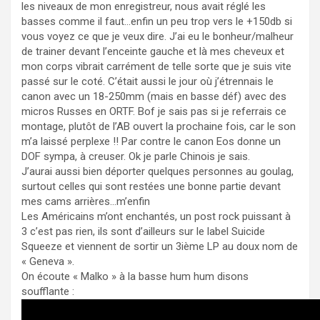
les niveaux de mon enregistreur, nous avait réglé les
basses comme il faut…enfin un peu trop vers le +150db si
vous voyez ce que je veux dire. J’ai eu le bonheur/malheur
de trainer devant l’enceinte gauche et là mes cheveux et
mon corps vibrait carrément de telle sorte que je suis vite
passé sur le coté. C’était aussi le jour où j’étrennais le
canon avec un 18-250mm (mais en basse déf) avec des
micros Russes en ORTF. Bof je sais pas si je referrais ce
montage, plutôt de l’AB ouvert la prochaine fois, car le son
m’a laissé perplexe !! Par contre le canon Eos donne un
DOF sympa, à creuser. Ok je parle Chinois je sais.
J’aurai aussi bien déporter quelques personnes au goulag,
surtout celles qui sont restées une bonne partie devant
mes cams arrières…m’enfin
Les Américains m’ont enchantés, un post rock puissant à
3 c’est pas rien, ils sont d’ailleurs sur le label Suicide
Squeeze et viennent de sortir un 3ième LP au doux nom de
« Geneva ».
On écoute « Malko » à la basse hum hum disons
soufflante :