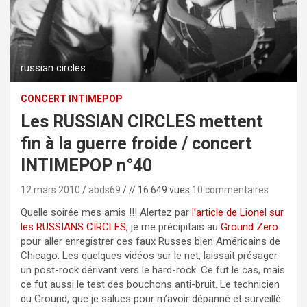
russian circles
CONCERT INTIMEPOP
Les RUSSIAN CIRCLES mettent
fin à la guerre froide / concert
INTIMEPOP n°40
12 mars 2010
abds69
// 16 649 vues
10 commentaires
Quelle soirée mes amis !!! Alertez par
l’article de Lionel sur
les RUSSIANS CIRCLES
, je me précipitais au
Ground Zero
pour aller enregistrer ces faux Russes bien Américains de
Chicago. Les quelques vidéos sur le net, laissait présager
un post-rock dérivant vers le hard-rock. Ce fut le cas, mais
ce fut aussi le test des bouchons anti-bruit.
Le technicien
du Ground, que je salues pour m’avoir dépanné et surveillé