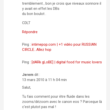
tremblement , bon je crois que niveaux sonnore il
y avait en effet les DBs
du bon boulot .
CDLT
Répondre
Ping :
intimepop.com | +1 vidéo pour RUSSIAN
CIRCLE…Allez hop
Ping :
[dARk gLoBE] | digital food for music lovers
Jerem
dit :
13 mars 2010 à 11 h 04 min
Salut,
Tu fais comment pour être fluide dans les
zooms/dézoom avec le canon eos ? Parceque là
c’est plutot pas mal !