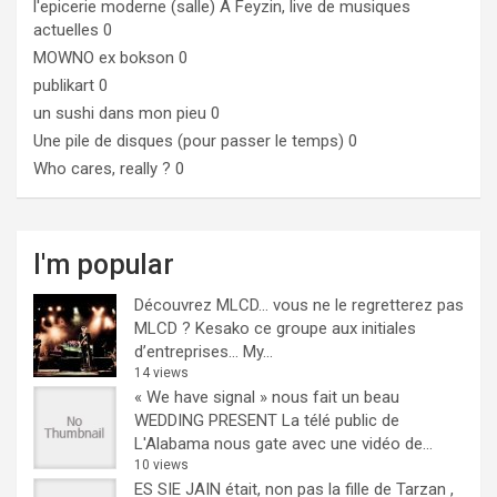
l'epicerie moderne (salle)
A Feyzin, live de musiques
actuelles 0
MOWNO ex bokson
0
publikart
0
un sushi dans mon pieu
0
Une pile de disques (pour passer le temps)
0
Who cares, really ?
0
I'm popular
Découvrez MLCD… vous ne le regretterez pas
MLCD ? Kesako ce groupe aux initiales
d’entreprises… My...
14 views
« We have signal » nous fait un beau
WEDDING PRESENT
La télé public de
L'Alabama nous gate avec une vidéo de...
10 views
ES SIE JAIN était, non pas la fille de Tarzan ,