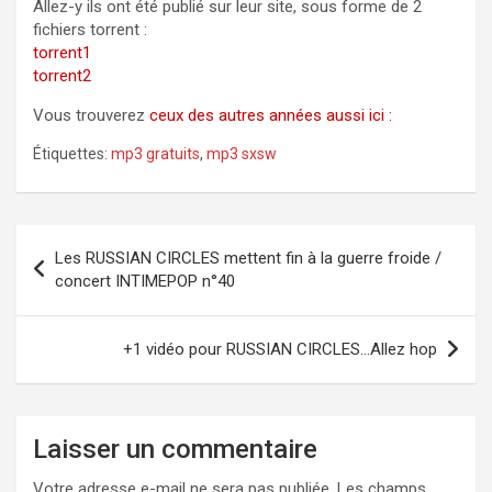
Allez-y ils ont été publié sur leur site, sous forme de 2
fichiers torrent :
torrent1
torrent2
Vous trouverez
ceux des autres années aussi ici :
Étiquettes:
mp3 gratuits
,
mp3 sxsw
Navigation
Les RUSSIAN CIRCLES mettent fin à la guerre froide /
de
concert INTIMEPOP n°40
l’article
+1 vidéo pour RUSSIAN CIRCLES…Allez hop
Laisser un commentaire
Votre adresse e-mail ne sera pas publiée.
Les champs