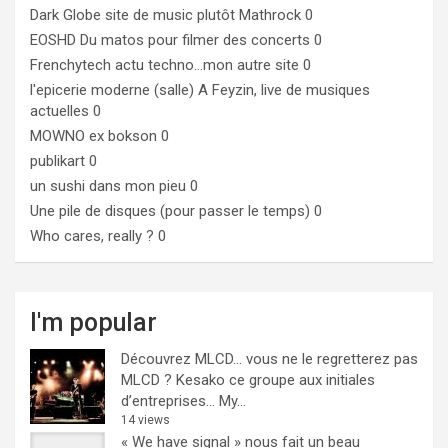
Dark Globe
site de music plutôt Mathrock 0
EOSHD
Du matos pour filmer des concerts 0
Frenchytech
actu techno…mon autre site 0
l'epicerie moderne (salle)
A Feyzin, live de musiques
actuelles 0
MOWNO ex bokson
0
publikart
0
un sushi dans mon pieu
0
Une pile de disques (pour passer le temps)
0
Who cares, really ?
0
I'm popular
Découvrez MLCD… vous ne le regretterez pas
MLCD ? Kesako ce groupe aux initiales
d’entreprises… My...
14 views
« We have signal » nous fait un beau