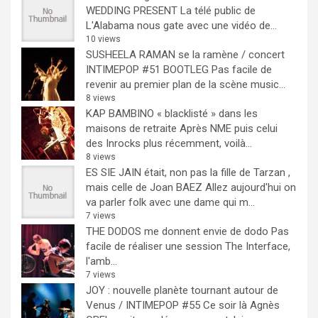
WEDDING PRESENT
La télé public de
L'Alabama nous gate avec une vidéo de...
10 views
SUSHEELA RAMAN se la ramène / concert
INTIMEPOP #51 BOOTLEG
Pas facile de
revenir au premier plan de la scène music...
8 views
KAP BAMBINO « blacklisté » dans les
maisons de retraite
Après NME puis celui
des Inrocks plus récemment, voilà...
8 views
ES SIE JAIN était, non pas la fille de Tarzan ,
mais celle de Joan BAEZ
Allez aujourd'hui on
va parler folk avec une dame qui m...
7 views
THE DODOS me donnent envie de dodo
Pas
facile de réaliser une session The Interface,
l'amb...
7 views
JOY : nouvelle planète tournant autour de
Venus / INTIMEPOP #55
Ce soir là Agnès