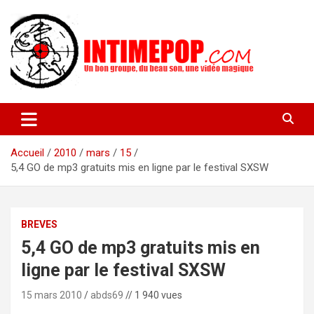
Aller
au
contenu
Un blog avec des sessions live filmées de concerts de musiques
intimepop.com
actuelles pop rock, post-rock, indé sur Lyon. rock pop concert
lyon
Accueil
2010
mars
15
5,4 GO de mp3 gratuits mis en ligne par le festival SXSW
BREVES
5,4 GO de mp3 gratuits mis en
ligne par le festival SXSW
15 mars 2010
abds69
// 1 940 vues