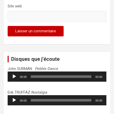
Site web
Disques que j’écoute
John SURMAN
Pebble Dance
Lecteur
00:00
00:00
audio
Erik TRUFFAZ
Nostalgia
Lecteur
00:00
00:00
audio