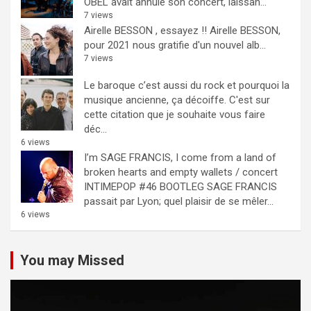
OBEL avait annulé son concert, laissan...
7 views
Airelle BESSON , essayez !!
Airelle BESSON,
pour 2021 nous gratifie d'un nouvel alb...
7 views
Le baroque c’est aussi du rock et pourquoi la
musique ancienne, ça décoiffe.
C'est sur
cette citation que je souhaite vous faire
déc...
6 views
I’m SAGE FRANCIS, I come from a land of
broken hearts and empty wallets / concert
INTIMEPOP #46 BOOTLEG
SAGE FRANCIS
passait par Lyon; quel plaisir de se mêler...
6 views
You may Missed