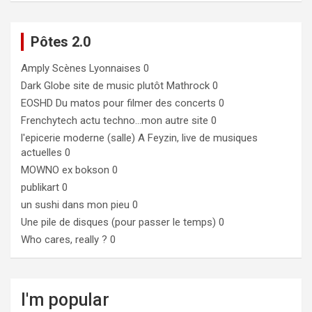
Pôtes 2.0
Amply
Scènes Lyonnaises 0
Dark Globe
site de music plutôt Mathrock 0
EOSHD
Du matos pour filmer des concerts 0
Frenchytech
actu techno…mon autre site 0
l'epicerie moderne (salle)
A Feyzin, live de musiques
actuelles 0
MOWNO ex bokson
0
publikart
0
un sushi dans mon pieu
0
Une pile de disques (pour passer le temps)
0
Who cares, really ?
0
I'm popular