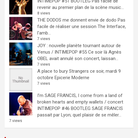
INTIMEPOP #51 BOOTLEG
Pas facile de
revenir au premier plan de la scène music...
8 views
THE DODOS me donnent envie de dodo
Pas
facile de réaliser une session The Interface,
l'amb...
7 views
JOY : nouvelle planète tournant autour de
Venus / INTIMEPOP #55
Ce soir là Agnès
OBEL avait annulé son concert, laissan...
7 views
A place to bury Strangers ce soir, mardi 9
octobre Epicerie Moderne
7 views
I’m SAGE FRANCIS, I come from a land of
broken hearts and empty wallets / concert
INTIMEPOP #46 BOOTLEG
SAGE FRANCIS
passait par Lyon; quel plaisir de se mêler...
7 views