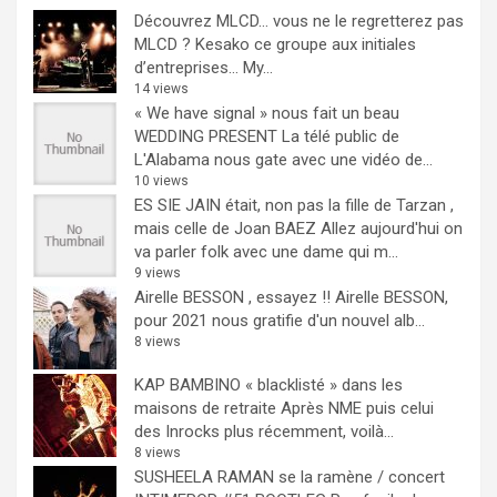
Découvrez MLCD… vous ne le regretterez pas
MLCD ? Kesako ce groupe aux initiales
d’entreprises… My...
14 views
« We have signal » nous fait un beau
WEDDING PRESENT
La télé public de
L'Alabama nous gate avec une vidéo de...
10 views
ES SIE JAIN était, non pas la fille de Tarzan ,
mais celle de Joan BAEZ
Allez aujourd'hui on
va parler folk avec une dame qui m...
9 views
Airelle BESSON , essayez !!
Airelle BESSON,
pour 2021 nous gratifie d'un nouvel alb...
8 views
KAP BAMBINO « blacklisté » dans les
maisons de retraite
Après NME puis celui
des Inrocks plus récemment, voilà...
8 views
SUSHEELA RAMAN se la ramène / concert