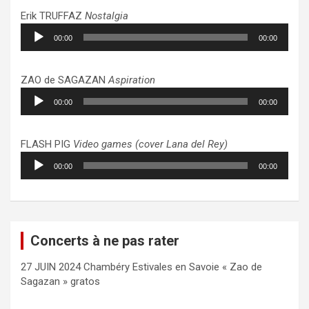
Erik TRUFFAZ
Nostalgia
Lecteur
00:00
00:00
audio
ZAO de SAGAZAN
Aspiration
Lecteur
00:00
00:00
audio
FLASH PIG
Video games (cover Lana del Rey)
Lecteur
00:00
00:00
audio
Concerts à ne pas rater
27 JUIN 2024 Chambéry Estivales en Savoie « Zao de
Sagazan » gratos