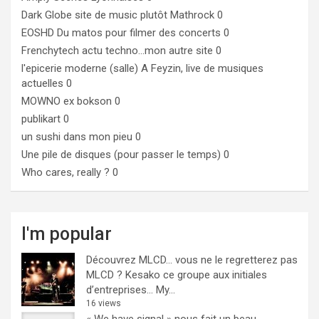
Dark Globe
site de music plutôt Mathrock 0
EOSHD
Du matos pour filmer des concerts 0
Frenchytech
actu techno…mon autre site 0
l'epicerie moderne (salle)
A Feyzin, live de musiques
actuelles 0
MOWNO ex bokson
0
publikart
0
un sushi dans mon pieu
0
Une pile de disques (pour passer le temps)
0
Who cares, really ?
0
I'm popular
Découvrez MLCD… vous ne le regretterez pas
MLCD ? Kesako ce groupe aux initiales
d’entreprises… My...
16 views
« We have signal » nous fait un beau