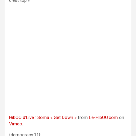
c’est top !!
HibOO d’Live : Soma « Get Down »
from
Le-HibOO.com
on
Vimeo
.
{democracy:11}