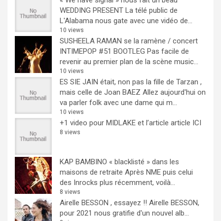
WEDDING PRESENT
La télé public de
L'Alabama nous gate avec une vidéo de...
10 views
SUSHEELA RAMAN se la ramène / concert
INTIMEPOP #51 BOOTLEG
Pas facile de
revenir au premier plan de la scène music...
10 views
ES SIE JAIN était, non pas la fille de Tarzan ,
mais celle de Joan BAEZ
Allez aujourd'hui on
va parler folk avec une dame qui m...
10 views
+1 video pour MIDLAKE et l’article
article ICI
8 views
KAP BAMBINO « blacklisté » dans les
maisons de retraite
Après NME puis celui
des Inrocks plus récemment, voilà...
8 views
Airelle BESSON , essayez !!
Airelle BESSON,
pour 2021 nous gratifie d'un nouvel alb...