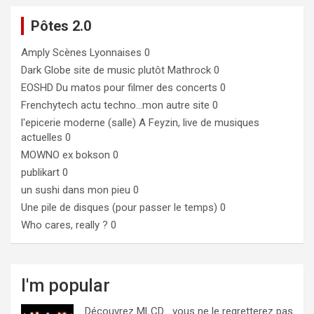
Pôtes 2.0
Amply
Scènes Lyonnaises 0
Dark Globe
site de music plutôt Mathrock 0
EOSHD
Du matos pour filmer des concerts 0
Frenchytech
actu techno…mon autre site 0
l'epicerie moderne (salle)
A Feyzin, live de musiques
actuelles 0
MOWNO ex bokson
0
publikart
0
un sushi dans mon pieu
0
Une pile de disques (pour passer le temps)
0
Who cares, really ?
0
I'm popular
Découvrez MLCD… vous ne le regretterez pas