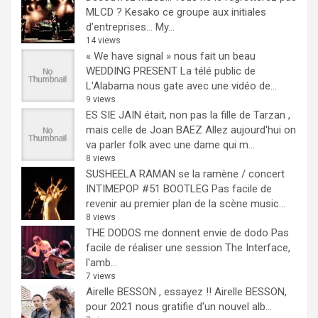
MLCD ? Kesako ce groupe aux initiales
d’entreprises… My...
14 views
« We have signal » nous fait un beau
WEDDING PRESENT
La télé public de
L'Alabama nous gate avec une vidéo de...
9 views
ES SIE JAIN était, non pas la fille de Tarzan ,
mais celle de Joan BAEZ
Allez aujourd'hui on
va parler folk avec une dame qui m...
8 views
SUSHEELA RAMAN se la ramène / concert
INTIMEPOP #51 BOOTLEG
Pas facile de
revenir au premier plan de la scène music...
8 views
THE DODOS me donnent envie de dodo
Pas
facile de réaliser une session The Interface,
l'amb...
7 views
Airelle BESSON , essayez !!
Airelle BESSON,
pour 2021 nous gratifie d'un nouvel alb...