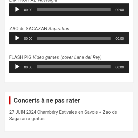
Lecteur
00:00
00:00
audio
ZAO de SAGAZAN
Aspiration
Lecteur
00:00
00:00
audio
FLASH PIG
Video games (cover Lana del Rey)
Lecteur
00:00
00:00
audio
Concerts à ne pas rater
27 JUIN 2024 Chambéry Estivales en Savoie « Zao de
Sagazan » gratos