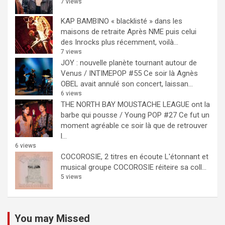
7 views
KAP BAMBINO « blacklisté » dans les
maisons de retraite
Après NME puis celui
des Inrocks plus récemment, voilà...
7 views
JOY : nouvelle planète tournant autour de
Venus / INTIMEPOP #55
Ce soir là Agnès
OBEL avait annulé son concert, laissan...
6 views
THE NORTH BAY MOUSTACHE LEAGUE ont la
barbe qui pousse / Young POP #27
Ce fut un
moment agréable ce soir là que de retrouver
l...
6 views
COCOROSIE, 2 titres en écoute
L'étonnant et
musical groupe COCOROSIE réiteire sa coll...
5 views
You may Missed