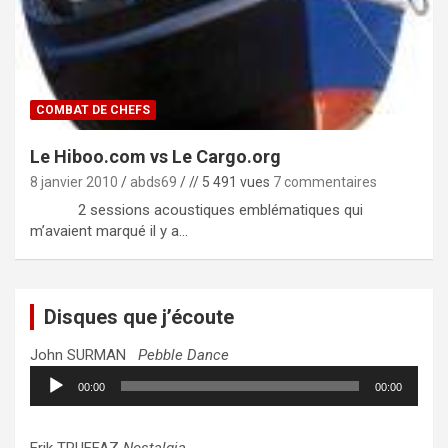
COMBAT DE CHEFS
Le Hiboo.com vs Le Cargo.org
8 janvier 2010
abds69
// 5 491 vues
7 commentaires
2 sessions acoustiques emblématiques qui
m’avaient marqué il y a…
Disques que j’écoute
John SURMAN
Pebble Dance
Lecteur
00:00
00:00
audio
Erik TRUFFAZ
Nostalgia