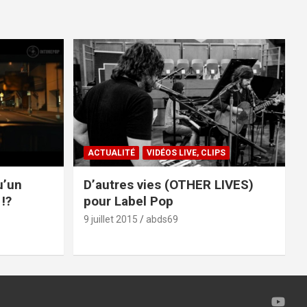
ACTUALITÉ
VIDÉOS LIVE, CLIPS
u’un
D’autres vies (OTHER LIVES)
!?
pour Label Pop
9 juillet 2015
abds69