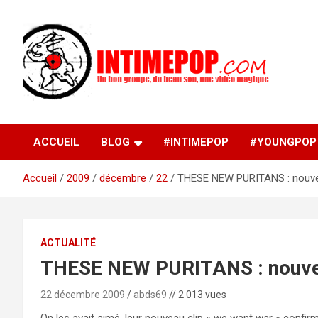
Aller
au
contenu
Un blog avec des sessions live filmées de concerts de
intimepop.com
musiques actuelles pop rock, post-rock, indé sur Lyon. rock po
concert lyon
ACCUEIL
BLOG
#INTIMEPOP
#YOUNGPOP
Accueil
2009
décembre
22
THESE NEW PURITANS : nouve
ACTUALITÉ
THESE NEW PURITANS : nouve
22 décembre 2009
abds69
// 2 013 vues