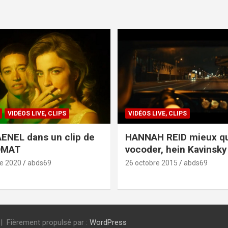
VIDÉOS LIVE, CLIPS
VIDÉOS LIVE, CLIPS
ENEL dans un clip de
HANNAH REID mieux q
OMAT
vocoder, hein Kavinsky 
e 2020
abds69
26 octobre 2015
abds69
Fièrement propulsé par :
WordPress