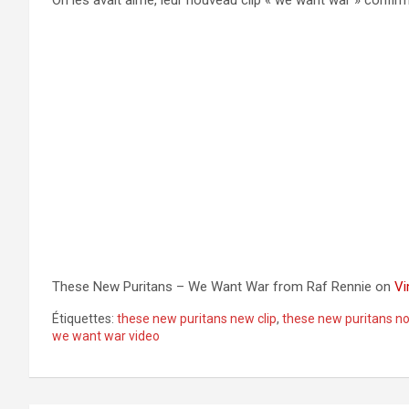
On les avait aimé, leur nouveau clip « we want war » confi
These New Puritans – We Want War from Raf Rennie on
V
Étiquettes:
these new puritans new clip
,
these new puritans no
we want war video