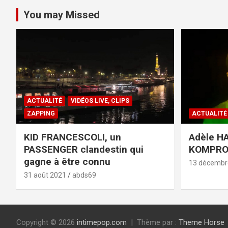
You may Missed
ACTUALITÉ
VIDÉOS LIVE, CLIPS
ZAPPING
ACTUALITÉ
KID FRANCESCOLI, un
Adèle HA
PASSENGER clandestin qui
KOMPR
gagne à être connu
13 décembr
31 août 2021
abds69
Copyright © 2026
intimepop.com
Thème par :
Theme Horse