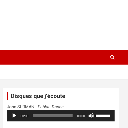
Disques que j’écoute
John SURMAN
Pebble Dance
Lecteur
Utilisez
00:00
00:00
audio
les
flèches