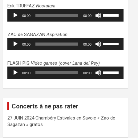
haut/bas
Erik TRUFFAZ
Nostalgia
pour
Lecteur
Utilisez
augmenter
00:00
00:00
audio
les
ou
flèches
diminuer
haut/bas
ZAO de SAGAZAN
Aspiration
le
pour
Lecteur
Utilisez
volume.
augmenter
00:00
00:00
audio
les
ou
flèches
diminuer
haut/bas
FLASH PIG
Video games (cover Lana del Rey)
le
pour
Lecteur
Utilisez
volume.
augmenter
00:00
00:00
audio
les
ou
flèches
diminuer
haut/bas
le
pour
volume.
augmenter
Concerts à ne pas rater
ou
diminuer
27 JUIN 2024 Chambéry Estivales en Savoie « Zao de
le
Sagazan » gratos
volume.