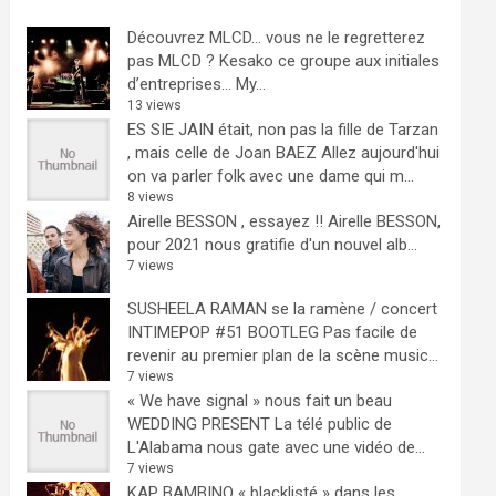
Découvrez MLCD… vous ne le regretterez
pas
MLCD ? Kesako ce groupe aux initiales
d’entreprises… My...
13 views
ES SIE JAIN était, non pas la fille de Tarzan
, mais celle de Joan BAEZ
Allez aujourd'hui
on va parler folk avec une dame qui m...
8 views
Airelle BESSON , essayez !!
Airelle BESSON,
pour 2021 nous gratifie d'un nouvel alb...
7 views
SUSHEELA RAMAN se la ramène / concert
INTIMEPOP #51 BOOTLEG
Pas facile de
revenir au premier plan de la scène music...
7 views
« We have signal » nous fait un beau
WEDDING PRESENT
La télé public de
L'Alabama nous gate avec une vidéo de...
7 views
KAP BAMBINO « blacklisté » dans les