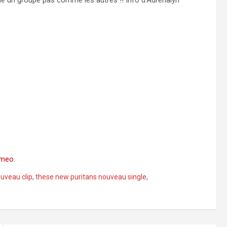
rme un groupe pas comme les autres !! Info d’Adrenalyn
imeo
.
uveau clip
,
these new puritans nouveau single
,