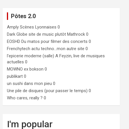
Pôtes 2.0
Amply
Scènes Lyonnaises 0
Dark Globe
site de music plutôt Mathrock 0
EOSHD
Du matos pour filmer des concerts 0
Frenchytech
actu techno…mon autre site 0
l'epicerie moderne (salle)
A Feyzin, live de musiques
actuelles 0
MOWNO ex bokson
0
publikart
0
un sushi dans mon pieu
0
Une pile de disques (pour passer le temps)
0
Who cares, really ?
0
I'm popular