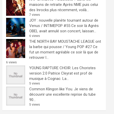
maisons de retraite
Après NME puis celui
des Inrocks plus récemment, voilà...
7 views
JOY : nouvelle planète tournant autour de
Venus / INTIMEPOP #55
Ce soir là Agnès
OBEL avait annulé son concert, laissan...
6 views
THE NORTH BAY MOUSTACHE LEAGUE ont
la barbe qui pousse / Young POP #27
Ce
fut un moment agréable ce soir là que de
retrouver l...
6 views
YOUNG RAPTURE CHOIR: Les Choristes
version 2.0
Patrice Cleyrat est prof de
musique à Cognac. La...
5 views
Common Klingon like You.
Je viens de
découvrir une excellente reprise du tube
90...
5 views