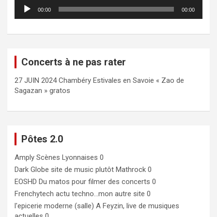
Lecteur
00:00
00:00
audio
Concerts à ne pas rater
27 JUIN 2024 Chambéry Estivales en Savoie « Zao de
Sagazan » gratos
Pôtes 2.0
Amply
Scènes Lyonnaises 0
Dark Globe
site de music plutôt Mathrock 0
EOSHD
Du matos pour filmer des concerts 0
Frenchytech
actu techno…mon autre site 0
l'epicerie moderne (salle)
A Feyzin, live de musiques
actuelles 0