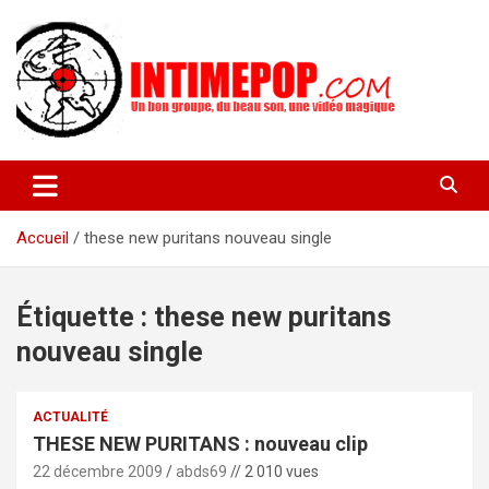
Aller
au
contenu
Un blog avec des sessions live filmées de concerts de musiques
intimepop.com
actuelles pop rock, post-rock, indé sur Lyon. rock pop concert
lyon
Accueil
these new puritans nouveau single
Étiquette :
these new puritans
nouveau single
ACTUALITÉ
THESE NEW PURITANS : nouveau clip
22 décembre 2009
abds69
// 2 010 vues