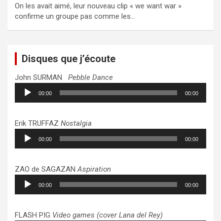
On les avait aimé, leur nouveau clip « we want war »
confirme un groupe pas comme les…
Disques que j’écoute
John SURMAN
Pebble Dance
Lecteur
00:00
00:00
audio
Erik TRUFFAZ
Nostalgia
Lecteur
00:00
00:00
audio
ZAO de SAGAZAN
Aspiration
Lecteur
00:00
00:00
audio
FLASH PIG
Video games (cover Lana del Rey)