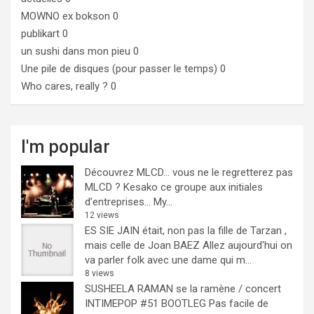
MOWNO ex bokson
0
publikart
0
un sushi dans mon pieu
0
Une pile de disques (pour passer le temps)
0
Who cares, really ?
0
I'm popular
Découvrez MLCD… vous ne le regretterez pas
MLCD ? Kesako ce groupe aux initiales
d’entreprises… My...
12 views
ES SIE JAIN était, non pas la fille de Tarzan ,
mais celle de Joan BAEZ
Allez aujourd'hui on
va parler folk avec une dame qui m...
8 views
SUSHEELA RAMAN se la ramène / concert
INTIMEPOP #51 BOOTLEG
Pas facile de