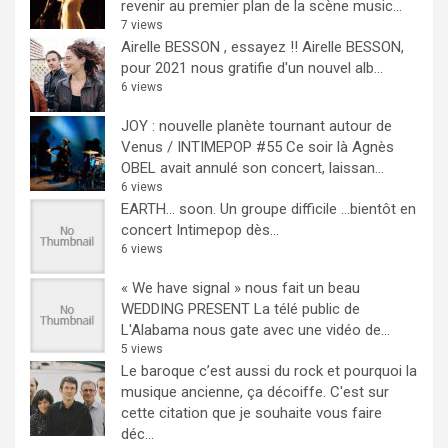
revenir au premier plan de la scène music...
7 views
Airelle BESSON , essayez !!
Airelle BESSON,
pour 2021 nous gratifie d'un nouvel alb...
6 views
JOY : nouvelle planète tournant autour de
Venus / INTIMEPOP #55
Ce soir là Agnès
OBEL avait annulé son concert, laissan...
6 views
EARTH… soon.
Un groupe difficile ...bientôt en
concert Intimepop dès...
6 views
« We have signal » nous fait un beau
WEDDING PRESENT
La télé public de
L'Alabama nous gate avec une vidéo de...
5 views
Le baroque c’est aussi du rock et pourquoi la
musique ancienne, ça décoiffe.
C'est sur
cette citation que je souhaite vous faire
déc...