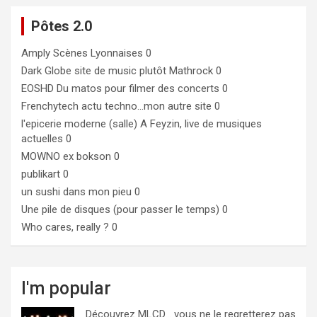
Pôtes 2.0
Amply
Scènes Lyonnaises 0
Dark Globe
site de music plutôt Mathrock 0
EOSHD
Du matos pour filmer des concerts 0
Frenchytech
actu techno…mon autre site 0
l'epicerie moderne (salle)
A Feyzin, live de musiques
actuelles 0
MOWNO ex bokson
0
publikart
0
un sushi dans mon pieu
0
Une pile de disques (pour passer le temps)
0
Who cares, really ?
0
I'm popular
Découvrez MLCD… vous ne le regretterez pas