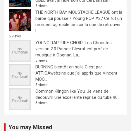
OBEL avait annulé son concert, laissan...
6 views
THE NORTH BAY MOUSTACHE LEAGUE ont la
barbe qui pousse / Young POP #27
Ce fut un
moment agréable ce soir là que de retrouver
l...
6 views
YOUNG RAPTURE CHOIR: Les Choristes
version 2.0
Patrice Cleyrat est prof de
musique à Cognac. La...
5 views
BURNING bientôt en salle
C'est par
ATTICAwebzine que j'ai appris que Vincent
MOO...
5 views
Common Klingon like You.
Je viens de
découvrir une excellente reprise du tube 90...
5 views
You may Missed