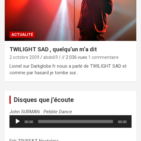
ACTUALITÉ
TWILIGHT SAD , quelqu’un m’a dit
2 octobre 2009
abds69
// 2 036 vues
1 commentaire
Lionel sur Darkglobe.fr nous a parlé de TWILIGHT SAD et
comme par hasard je tombe sur…
Disques que j’écoute
John SURMAN
Pebble Dance
Lecteur
00:00
00:00
audio
Erik TRUFFAZ
Nostalgia