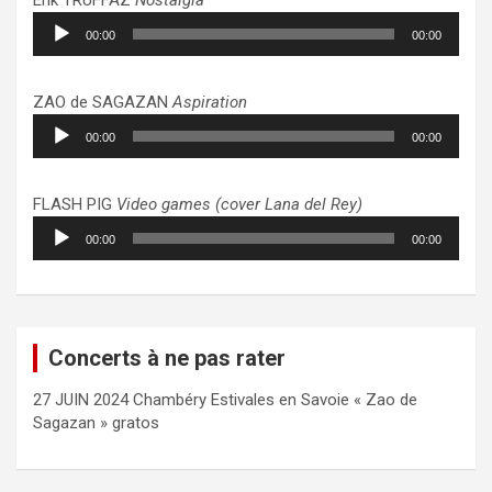
Lecteur
00:00
00:00
audio
ZAO de SAGAZAN
Aspiration
Lecteur
00:00
00:00
audio
FLASH PIG
Video games (cover Lana del Rey)
Lecteur
00:00
00:00
audio
Concerts à ne pas rater
27 JUIN 2024 Chambéry Estivales en Savoie « Zao de
Sagazan » gratos