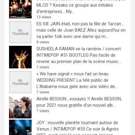
MLCD ? Kesako ce groupe aux initiales
d’entreprises… My...
13 views
ES SIE JAIN était, non pas la fille de Tarzan ,
mais celle de Joan BAEZ
Allez aujourd'hui on
va parler folk avec une dame qui m...
8 views
SUSHEELA RAMAN se la ramène / concert
INTIMEPOP #51 BOOTLEG
Pas facile de
revenir au premier plan de la scène music...
7 views
« We have signal » nous fait un beau
WEDDING PRESENT
La télé public de
L'Alabama nous gate avec une vidéo de...
7 views
Airelle BESSON , essayez !!
Airelle BESSON,
pour 2021 nous gratifie d'un nouvel alb...
7 views
JOY : nouvelle planète tournant autour de
Venus / INTIMEPOP #55
Ce soir là Agnès