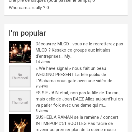
Une pile de disques (pour passer le temps)
0
Who cares, really ?
0
I'm popular
Découvrez MLCD… vous ne le regretterez pas
MLCD ? Kesako ce groupe aux initiales
d’entreprises… My...
14 views
« We have signal » nous fait un beau
WEDDING PRESENT
La télé public de
L'Alabama nous gate avec une vidéo de...
9 views
ES SIE JAIN était, non pas la fille de Tarzan ,
mais celle de Joan BAEZ
Allez aujourd'hui on
va parler folk avec une dame qui m...
8 views
SUSHEELA RAMAN se la ramène / concert
INTIMEPOP #51 BOOTLEG
Pas facile de
revenir au premier plan de la scène music...