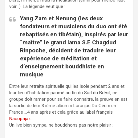
bière, ni l’herbe mais la méditation (enfin pour l’herbe faut
voir…). La légende veut que :
Yang Zam et Nenung (les deux
fondateurs et musiciens du duo ont été
rebaptisés en tibétain), inspirés par leur
“maître” le grand lama S.E Chagdud
Rinpoche, décident de traduire leur
expérience de méditation et
d’enseignement bouddhiste en
musique
Entre leur retraite spirituelle qui les isole pendant 2 ans et
leur lieu d’habitation paumé au fin du Sud du Brésil, ce
groupe doit ramer pour se faire connaitre, la preuve en est
la sortie de leur 3 ième album « Laranjas Do Céu » en
France …4 ans après et cela grâce au label français
Nacopajaz
.
Un live bien sympa, ne bouddhons pas notre plaisir :