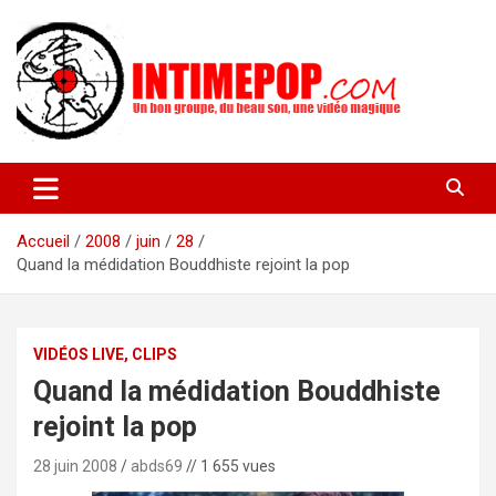
Aller
au
contenu
Un blog avec des sessions live filmées de concerts de musiques
intimepop.com
actuelles pop rock, post-rock, indé sur Lyon. rock pop concert
lyon
Accueil
2008
juin
28
Quand la médidation Bouddhiste rejoint la pop
VIDÉOS LIVE, CLIPS
Quand la médidation Bouddhiste
rejoint la pop
28 juin 2008
abds69
// 1 655 vues