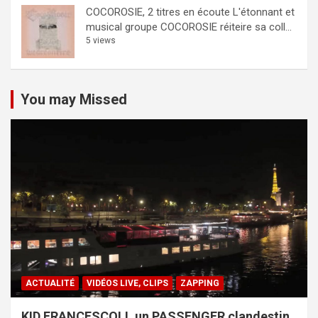
COCOROSIE, 2 titres en écoute
L'étonnant et
musical groupe COCOROSIE réiteire sa coll...
5 views
You may Missed
ACTUALITÉ
VIDÉOS LIVE, CLIPS
ZAPPING
KID FRANCESCOLI, un PASSENGER clandestin