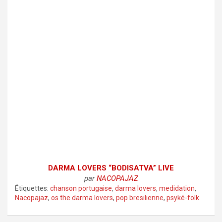
DARMA LOVERS “BODISATVA” LIVE
par
NACOPAJAZ
Étiquettes:
chanson portugaise
,
darma lovers
,
medidation
,
Nacopajaz
,
os the darma lovers
,
pop bresilienne
,
psyké-folk