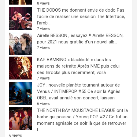
8 views
THE DODOS me donnent envie de dodo
Pas
facile de réaliser une session The Interface,
l'amb...
7 views
Airelle BESSON , essayez !!
Airelle BESSON,
pour 2021 nous gratifie d'un nouvel alb...
7 views
KAP BAMBINO « blacklisté » dans les
maisons de retraite
Après NME puis celui
des Inrocks plus récemment, voilà...
7 views
JOY : nouvelle planète tournant autour de
Venus / INTIMEPOP #55
Ce soir là Agnès
OBEL avait annulé son concert, laissan...
6 views
THE NORTH BAY MOUSTACHE LEAGUE ont la
barbe qui pousse / Young POP #27
Ce fut un
moment agréable ce soir là que de retrouver
l...
6 views