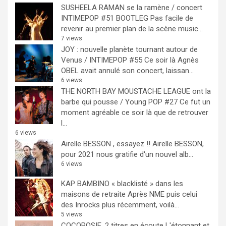
SUSHEELA RAMAN se la ramène / concert
INTIMEPOP #51 BOOTLEG
Pas facile de
revenir au premier plan de la scène music...
7 views
JOY : nouvelle planète tournant autour de
Venus / INTIMEPOP #55
Ce soir là Agnès
OBEL avait annulé son concert, laissan...
6 views
THE NORTH BAY MOUSTACHE LEAGUE ont la
barbe qui pousse / Young POP #27
Ce fut un
moment agréable ce soir là que de retrouver
l...
6 views
Airelle BESSON , essayez !!
Airelle BESSON,
pour 2021 nous gratifie d'un nouvel alb...
6 views
KAP BAMBINO « blacklisté » dans les
maisons de retraite
Après NME puis celui
des Inrocks plus récemment, voilà...
5 views
COCOROSIE, 2 titres en écoute
L'étonnant et