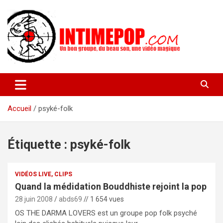
Aller
au
contenu
Un blog avec des sessions live filmées de concerts de musiques
intimepop.com
actuelles pop rock, post-rock, indé sur Lyon. rock pop concert
lyon
Accueil
psyké-folk
Étiquette :
psyké-folk
VIDÉOS LIVE, CLIPS
Quand la médidation Bouddhiste rejoint la pop
28 juin 2008
abds69
// 1 654 vues
OS THE DARMA LOVERS est un groupe pop folk psyché