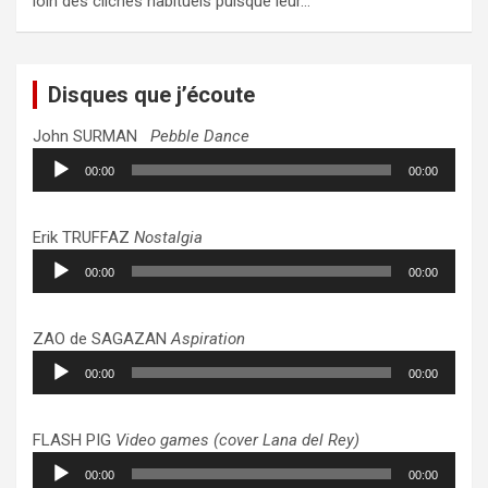
loin des clichés habituels puisque leur…
Disques que j’écoute
John SURMAN
Pebble Dance
Lecteur
00:00
00:00
audio
Erik TRUFFAZ
Nostalgia
Lecteur
00:00
00:00
audio
ZAO de SAGAZAN
Aspiration
Lecteur
00:00
00:00
audio
FLASH PIG
Video games (cover Lana del Rey)
Lecteur
00:00
00:00
audio