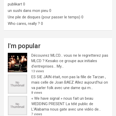
publikart
0
un sushi dans mon pieu
0
Une pile de disques (pour passer le temps)
0
Who cares, really ?
0
I'm popular
Découvrez MLCD… vous ne le regretterez pas
MLCD ? Kesako ce groupe aux initiales
d’entreprises… My...
13 views
ES SIE JAIN était, non pas la fille de Tarzan ,
mais celle de Joan BAEZ
Allez aujourd'hui on
va parler folk avec une dame qui m...
8 views
« We have signal » nous fait un beau
WEDDING PRESENT
La télé public de
L'Alabama nous gate avec une vidéo de...
7 views