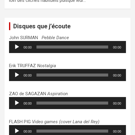
loin des clichés habituels puisque leur…
Disques que j’écoute
John SURMAN
Pebble Dance
Lecteur
00:00
00:00
audio
Erik TRUFFAZ
Nostalgia
Lecteur
00:00
00:00
audio
ZAO de SAGAZAN
Aspiration
Lecteur
00:00
00:00
audio
FLASH PIG
Video games (cover Lana del Rey)
Lecteur
00:00
00:00
audio