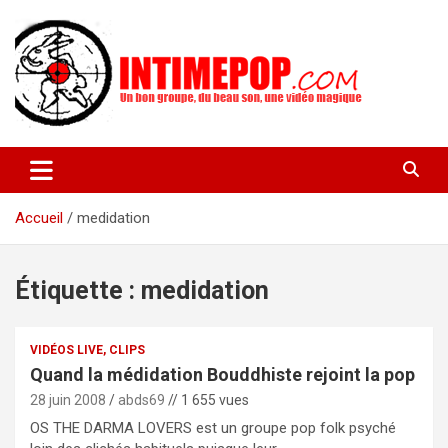
Aller
au
contenu
Un blog avec des sessions live filmées de concerts de musiques
intimepop.com
actuelles pop rock, post-rock, indé sur Lyon. rock pop concert
lyon
Accueil
medidation
Étiquette :
medidation
VIDÉOS LIVE, CLIPS
Quand la médidation Bouddhiste rejoint la pop
28 juin 2008
abds69
// 1 655 vues
OS THE DARMA LOVERS est un groupe pop folk psyché