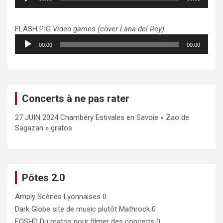
audio
FLASH PIG
Video games (cover Lana del Rey)
Lecteur
00:00
00:00
audio
Concerts à ne pas rater
27 JUIN 2024 Chambéry Estivales en Savoie « Zao de
Sagazan » gratos
Pôtes 2.0
Amply
Scènes Lyonnaises 0
Dark Globe
site de music plutôt Mathrock 0
EOSHD
Du matos pour filmer des concerts 0