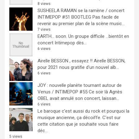
8 views
SUSHEELA RAMAN se la ramène / concert
INTIMEPOP #51 BOOTLEG
Pas facile de
revenir au premier plan de la scène music...
7 views
EARTH… soon.
Un groupe difficile ...bientôt en
concert Intimepop dès...
6 views
Airelle BESSON , essayez !!
Airelle BESSON,
pour 2021 nous gratifie d'un nouvel alb...
6 views
JOY : nouvelle planète tournant autour de
Venus / INTIMEPOP #55
Ce soir là Agnès
OBEL avait annulé son concert, laissan...
6 views
Le baroque c’est aussi du rock et pourquoi la
musique ancienne, ça décoiffe.
C'est sur
cette citation que je souhaite vous faire
déc...
5 views