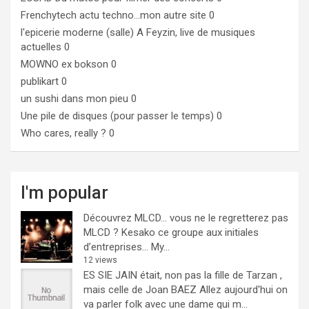
Frenchytech
actu techno…mon autre site 0
l'epicerie moderne (salle)
A Feyzin, live de musiques
actuelles 0
MOWNO ex bokson
0
publikart
0
un sushi dans mon pieu
0
Une pile de disques (pour passer le temps)
0
Who cares, really ?
0
I'm popular
Découvrez MLCD… vous ne le regretterez pas
MLCD ? Kesako ce groupe aux initiales
d’entreprises… My...
12 views
ES SIE JAIN était, non pas la fille de Tarzan ,
mais celle de Joan BAEZ
Allez aujourd'hui on
va parler folk avec une dame qui m...