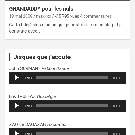
GRANDADDY pour les nuls
18 mai 2008
maxxxo
// 5 795 vues
4 commentaires
Ca fait déjà plus d’un an que je postouille sur ce blog et je
constate avec…
Disques que j’écoute
John SURMAN
Pebble Dance
Lecteur
00:00
00:00
audio
Erik TRUFFAZ
Nostalgia
Lecteur
00:00
00:00
audio
ZAO de SAGAZAN
Aspiration
Lecteur
00:00
00:00