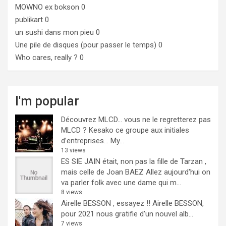
MOWNO ex bokson
0
publikart
0
un sushi dans mon pieu
0
Une pile de disques (pour passer le temps)
0
Who cares, really ?
0
I'm popular
Découvrez MLCD… vous ne le regretterez pas
MLCD ? Kesako ce groupe aux initiales
d’entreprises… My...
13 views
ES SIE JAIN était, non pas la fille de Tarzan ,
mais celle de Joan BAEZ
Allez aujourd'hui on
va parler folk avec une dame qui m...
8 views
Airelle BESSON , essayez !!
Airelle BESSON,
pour 2021 nous gratifie d'un nouvel alb...
7 views