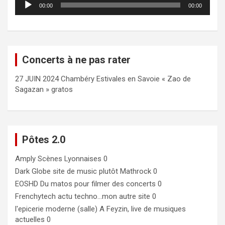
00:00
00:00
audio
Concerts à ne pas rater
27 JUIN 2024 Chambéry Estivales en Savoie « Zao de
Sagazan » gratos
Pôtes 2.0
Amply
Scènes Lyonnaises 0
Dark Globe
site de music plutôt Mathrock 0
EOSHD
Du matos pour filmer des concerts 0
Frenchytech
actu techno…mon autre site 0
l'epicerie moderne (salle)
A Feyzin, live de musiques
actuelles 0