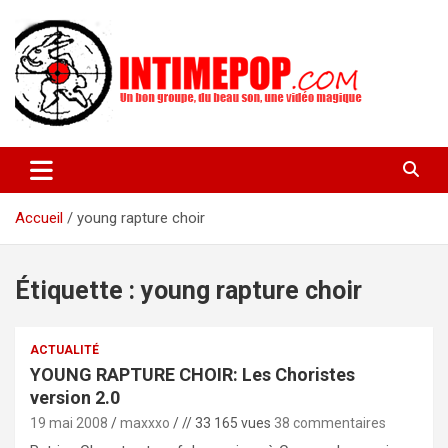
Aller
au
contenu
Un blog avec des sessions live filmées de concerts de musiques
intimepop.com
actuelles pop rock, post-rock, indé sur Lyon. rock pop concert
lyon
Accueil
young rapture choir
Étiquette :
young rapture choir
ACTUALITÉ
YOUNG RAPTURE CHOIR: Les Choristes
version 2.0
19 mai 2008
maxxxo
// 33 165 vues
38 commentaires