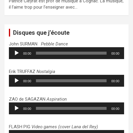
Patrice Cleyrat est prof de musique à Cognac. La musique,
il l’aime trop pour l’enseigner avec…
Disques que j’écoute
John SURMAN
Pebble Dance
Lecteur
00:00
00:00
audio
Erik TRUFFAZ
Nostalgia
Lecteur
00:00
00:00
audio
ZAO de SAGAZAN
Aspiration
Lecteur
00:00
00:00
audio
FLASH PIG
Video games (cover Lana del Rey)
Lecteur