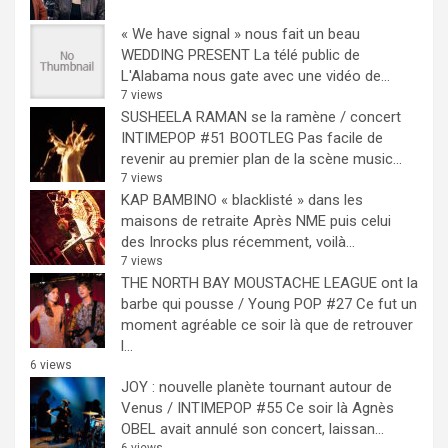
« We have signal » nous fait un beau
WEDDING PRESENT
La télé public de
L'Alabama nous gate avec une vidéo de...
7 views
SUSHEELA RAMAN se la ramène / concert
INTIMEPOP #51 BOOTLEG
Pas facile de
revenir au premier plan de la scène music...
7 views
KAP BAMBINO « blacklisté » dans les
maisons de retraite
Après NME puis celui
des Inrocks plus récemment, voilà...
7 views
THE NORTH BAY MOUSTACHE LEAGUE ont la
barbe qui pousse / Young POP #27
Ce fut un
moment agréable ce soir là que de retrouver
l...
6 views
JOY : nouvelle planète tournant autour de
Venus / INTIMEPOP #55
Ce soir là Agnès
OBEL avait annulé son concert, laissan...