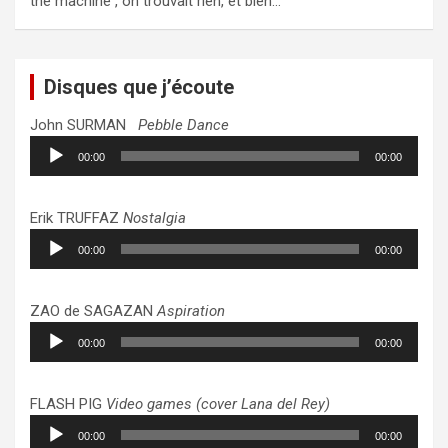
the machine , on trouvait rien, et bien…
Disques que j’écoute
John SURMAN
Pebble Dance
Lecteur
00:00
00:00
audio
Erik TRUFFAZ
Nostalgia
Lecteur
00:00
00:00
audio
ZAO de SAGAZAN
Aspiration
Lecteur
00:00
00:00
audio
FLASH PIG
Video games (cover Lana del Rey)
Lecteur
00:00
00:00
audio