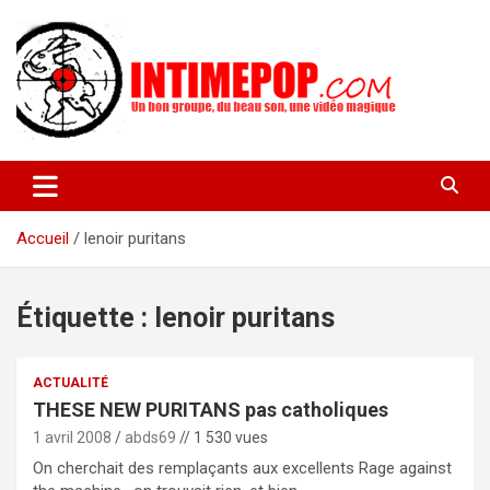
Aller
au
contenu
Un blog avec des sessions live filmées de concerts de musiques
intimepop.com
actuelles pop rock, post-rock, indé sur Lyon. rock pop concert
lyon
Accueil
lenoir puritans
Étiquette :
lenoir puritans
ACTUALITÉ
THESE NEW PURITANS pas catholiques
1 avril 2008
abds69
// 1 530 vues
On cherchait des remplaçants aux excellents Rage against