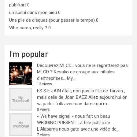
publikart
0
un sushi dans mon pieu
0
Une pile de disques (pour passer le temps)
0
Who cares, really ?
0
I'm popular
Découvrez MLCD… vous ne le regretterez pas
MLCD ? Kesako ce groupe aux initiales
d’entreprises… My...
13 views
ES SIE JAIN était, non pas la fille de Tarzan ,
mais celle de Joan BAEZ
Allez aujourd'hui on
va parler folk avec une dame qui m...
8 views
« We have signal » nous fait un beau
WEDDING PRESENT
La télé public de
L'Alabama nous gate avec une vidéo de...
7 views