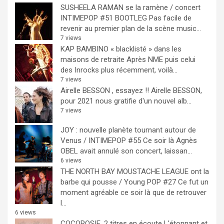
SUSHEELA RAMAN se la ramène / concert
INTIMEPOP #51 BOOTLEG
Pas facile de
revenir au premier plan de la scène music...
7 views
KAP BAMBINO « blacklisté » dans les
maisons de retraite
Après NME puis celui
des Inrocks plus récemment, voilà...
7 views
Airelle BESSON , essayez !!
Airelle BESSON,
pour 2021 nous gratifie d'un nouvel alb...
7 views
JOY : nouvelle planète tournant autour de
Venus / INTIMEPOP #55
Ce soir là Agnès
OBEL avait annulé son concert, laissan...
6 views
THE NORTH BAY MOUSTACHE LEAGUE ont la
barbe qui pousse / Young POP #27
Ce fut un
moment agréable ce soir là que de retrouver
l...
6 views
COCOROSIE, 2 titres en écoute
L'étonnant et