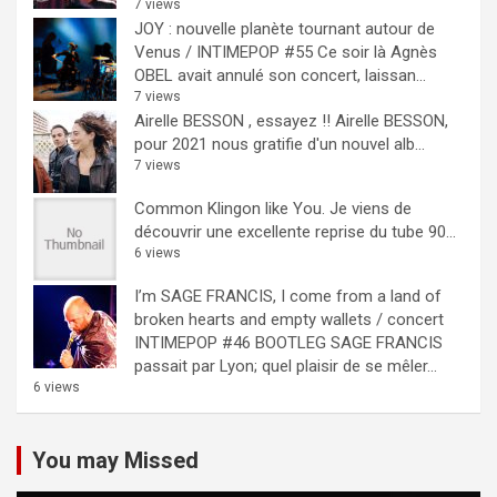
7 views
JOY : nouvelle planète tournant autour de
Venus / INTIMEPOP #55
Ce soir là Agnès
OBEL avait annulé son concert, laissan...
7 views
Airelle BESSON , essayez !!
Airelle BESSON,
pour 2021 nous gratifie d'un nouvel alb...
7 views
Common Klingon like You.
Je viens de
découvrir une excellente reprise du tube 90...
6 views
I’m SAGE FRANCIS, I come from a land of
broken hearts and empty wallets / concert
INTIMEPOP #46 BOOTLEG
SAGE FRANCIS
passait par Lyon; quel plaisir de se mêler...
6 views
You may Missed