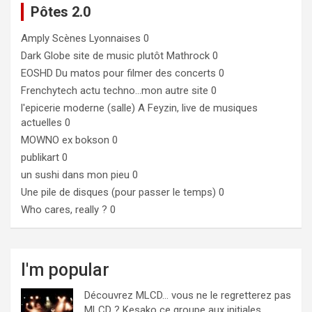
Pôtes 2.0
Amply
Scènes Lyonnaises 0
Dark Globe
site de music plutôt Mathrock 0
EOSHD
Du matos pour filmer des concerts 0
Frenchytech
actu techno…mon autre site 0
l'epicerie moderne (salle)
A Feyzin, live de musiques
actuelles 0
MOWNO ex bokson
0
publikart
0
un sushi dans mon pieu
0
Une pile de disques (pour passer le temps)
0
Who cares, really ?
0
I'm popular
Découvrez MLCD… vous ne le regretterez pas
MLCD ? Kesako ce groupe aux initiales