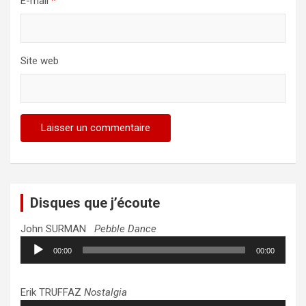
E-mail
*
Site web
Disques que j’écoute
John SURMAN
Pebble Dance
Lecteur
00:00
00:00
audio
Erik TRUFFAZ
Nostalgia
Lecteur