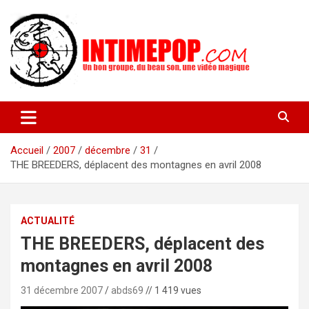
Aller
au
contenu
Un blog avec des sessions live filmées de concerts de musiques
intimepop.com
actuelles pop rock, post-rock, indé sur Lyon. rock pop concert
lyon
Accueil
2007
décembre
31
THE BREEDERS, déplacent des montagnes en avril 2008
ACTUALITÉ
THE BREEDERS, déplacent des
montagnes en avril 2008
31 décembre 2007
abds69
// 1 419 vues