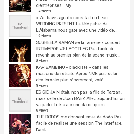
d’entreprises… My...
14 views
« We have signal » nous fait un beau
WEDDING PRESENT
La télé public de
L'Alabama nous gate avec une vidéo de...
10 views
SUSHEELA RAMAN se la ramène / concert
INTIMEPOP #51 BOOTLEG
Pas facile de
revenir au premier plan de la scène music...
8 views
KAP BAMBINO « blacklisté » dans les
maisons de retraite
Après NME puis celui
des Inrocks plus récemment, voilà...
8 views
ES SIE JAIN était, non pas la fille de Tarzan ,
mais celle de Joan BAEZ
Allez aujourd'hui on
va parler folk avec une dame qui m...
8 views
THE DODOS me donnent envie de dodo
Pas
facile de réaliser une session The Interface,
l'amb...