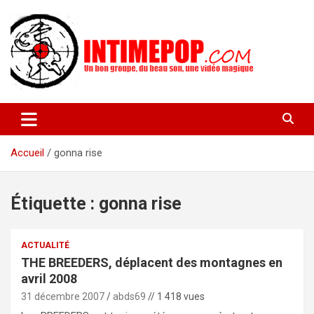
Aller
au
contenu
Un blog avec des sessions live filmées de concerts de musiques
intimepop.com
actuelles pop rock, post-rock, indé sur Lyon. rock pop concert
lyon
Accueil
gonna rise
Étiquette :
gonna rise
ACTUALITÉ
THE BREEDERS, déplacent des montagnes en
avril 2008
31 décembre 2007
abds69
// 1 418 vues