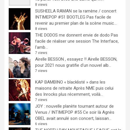
8 views
SUSHEELA RAMAN se la ramène / concert
INTIMEPOP #51 BOOTLEG
Pas facile de
revenir au premier plan de la scène music...
8 views
THE DODOS me donnent envie de dodo
Pas
facile de réaliser une session The Interface,
l'amb...
7 views
Airelle BESSON , essayez !!
Airelle BESSON,
pour 2021 nous gratifie d'un nouvel alb...
7 views
KAP BAMBINO « blacklisté » dans les
maisons de retraite
Après NME puis celui
des Inrocks plus récemment, voilà...
7 views
JOY : nouvelle planète tournant autour de
Venus / INTIMEPOP #55
Ce soir là Agnès
OBEL avait annulé son concert, laissan...
6 views