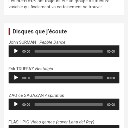
Les BREEDERS ont toujours été un groupe à structure
variable qui finalement va certainement se trouver…
Disques que j’écoute
John SURMAN
Pebble Dance
Lecteur
00:00
00:00
audio
Erik TRUFFAZ
Nostalgia
Lecteur
00:00
00:00
audio
ZAO de SAGAZAN
Aspiration
Lecteur
00:00
00:00
audio
FLASH PIG
Video games (cover Lana del Rey)
Lecteur