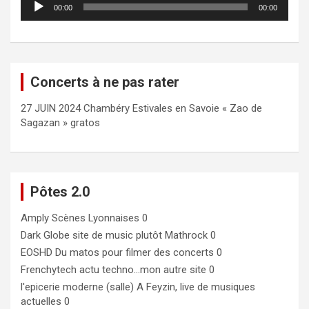
00:00
00:00
audio
Concerts à ne pas rater
27 JUIN 2024 Chambéry Estivales en Savoie « Zao de
Sagazan » gratos
Pôtes 2.0
Amply
Scènes Lyonnaises 0
Dark Globe
site de music plutôt Mathrock 0
EOSHD
Du matos pour filmer des concerts 0
Frenchytech
actu techno…mon autre site 0
l'epicerie moderne (salle)
A Feyzin, live de musiques
actuelles 0