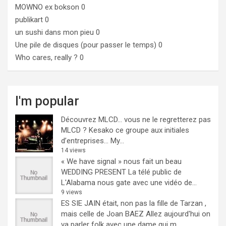
MOWNO ex bokson
0
publikart
0
un sushi dans mon pieu
0
Une pile de disques (pour passer le temps)
0
Who cares, really ?
0
I'm popular
Découvrez MLCD… vous ne le regretterez pas
MLCD ? Kesako ce groupe aux initiales
d’entreprises… My...
14 views
« We have signal » nous fait un beau
WEDDING PRESENT
La télé public de
L'Alabama nous gate avec une vidéo de...
9 views
ES SIE JAIN était, non pas la fille de Tarzan ,
mais celle de Joan BAEZ
Allez aujourd'hui on
va parler folk avec une dame qui m...