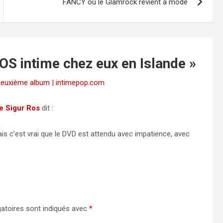
FANCY où le Glamrock revient à mode
S intime chez eux en Islande
»
euxième album | intimepop.com
de Sigur Ros
dit :
ais c’est vrai que le DVD est attendu avec impatience, avec
atoires sont indiqués avec
*