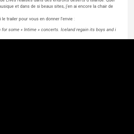
e Lives réalisés dans des endroits déserts d’Islande. Quel
ique et dans de si beaux sites, j’en ai encore la chair de
e trailer pour vous en donner l’envie :
for some « Intime » concerts. Iceland regain its boys and i