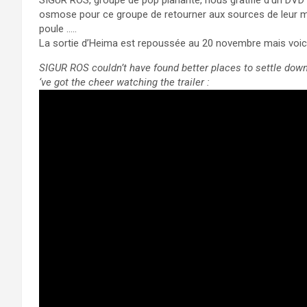
SIGUR ROS, groupe de pop planante, nous gratifie d’un DVD d
osmose pour ce groupe de retourner aux sources de leur mus
poule …..
La sortie d’Heima est repoussée au 20 novembre mais voici l
SIGUR ROS couldn’t have found better places to settle down 
‘ve got the cheer watching the trailer :