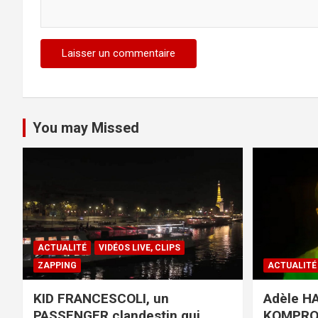
You may Missed
ACTUALITÉ
VIDÉOS LIVE, CLIPS
ZAPPING
ACTUALITÉ
KID FRANCESCOLI, un
Adèle HA
PASSENGER clandestin qui
KOMPR