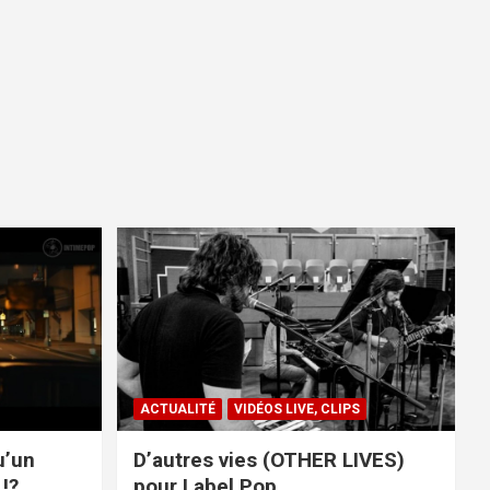
ACTUALITÉ
VIDÉOS LIVE, CLIPS
u’un
D’autres vies (OTHER LIVES)
!?
pour Label Pop