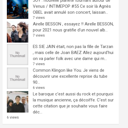
JOY : nouvelle planète tournant autour de
Venus / INTIMEPOP #55
Ce soir là Agnès
OBEL avait annulé son concert, laissan...
7 views
Airelle BESSON , essayez !!
Airelle BESSON,
pour 2021 nous gratifie d'un nouvel alb...
7 views
ES SIE JAIN était, non pas la fille de Tarzan
, mais celle de Joan BAEZ
Allez aujourd'hui
on va parler folk avec une dame qui m...
7 views
Common Klingon like You.
Je viens de
découvrir une excellente reprise du tube
90...
6 views
Le baroque c’est aussi du rock et pourquoi
la musique ancienne, ça décoiffe.
C'est sur
cette citation que je souhaite vous faire
déc...
6 views