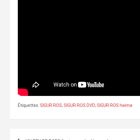
Étiquettes:
SIGUR ROS
,
SIGUR ROS DVD
,
SIGUR ROS heima
Navigation