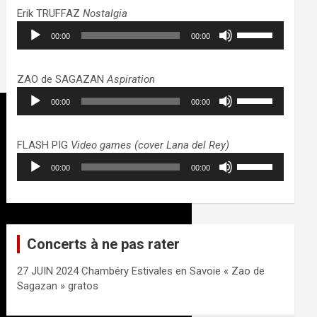
haut/bas
Erik TRUFFAZ
Nostalgia
pour
Lecteur
Utilisez
augmenter
00:00
00:00
audio
les
ou
flèches
diminuer
haut/bas
ZAO de SAGAZAN
Aspiration
le
pour
Lecteur
Utilisez
volume.
augmenter
00:00
00:00
audio
les
ou
flèches
diminuer
haut/bas
FLASH PIG
Video games (cover Lana del Rey)
le
pour
Lecteur
Utilisez
volume.
augmenter
00:00
00:00
audio
les
ou
flèches
diminuer
haut/bas
le
pour
volume.
augmenter
Concerts à ne pas rater
ou
diminuer
27 JUIN 2024 Chambéry Estivales en Savoie « Zao de
le
Sagazan » gratos
volume.