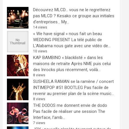
Découvrez MLCD… vous ne le regretterez
pas
MLCD ? Kesako ce groupe aux initiales
d’entreprises… My...
14 views
« We have signal » nous fait un beau
WEDDING PRESENT
La télé public de
L'Alabama nous gate avec une vidéo de...
10 views
KAP BAMBINO « blacklisté » dans les
maisons de retraite
Après NME puis celui
des Inrocks plus récemment, voilà...
8 views
SUSHEELA RAMAN se la ramène / concert
INTIMEPOP #51 BOOTLEG
Pas facile de
revenir au premier plan de la scène music...
8 views
THE DODOS me donnent envie de dodo
Pas facile de réaliser une session The
Interface, l'amb...
7 views