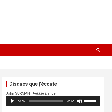
Disques que j’écoute
John SURMAN
Pebble Dance
Lecteur
Utilisez
00:00
00:00
audio
les
flèches