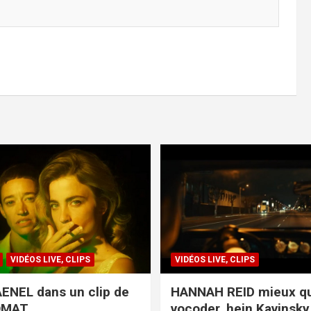
VIDÉOS LIVE, CLIPS
VIDÉOS LIVE, CLIPS
ENEL dans un clip de
HANNAH REID mieux q
OMAT
vocoder, hein Kavinsky 