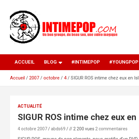
Aller
au
contenu
Un blog avec des sessions live filmées de concerts de
intimepop.com
musiques actuelles pop rock, post-rock, indé sur Lyon. rock po
concert lyon
ACCUEIL
BLOG
#INTIMEPOP
#YOUNGPOP
Accueil
2007
octobre
4
SIGUR ROS intime chez eux en Is
ACTUALITÉ
SIGUR ROS intime chez eux en 
4 octobre 2007
abds69
// 2 200 vues
2 commentaires