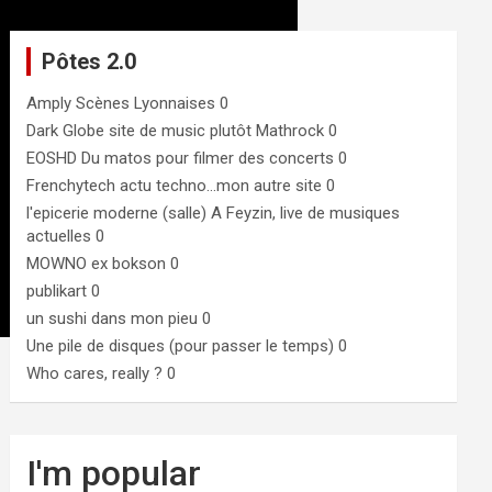
Pôtes 2.0
Amply
Scènes Lyonnaises 0
Dark Globe
site de music plutôt Mathrock 0
EOSHD
Du matos pour filmer des concerts 0
Frenchytech
actu techno…mon autre site 0
l'epicerie moderne (salle)
A Feyzin, live de musiques
actuelles 0
MOWNO ex bokson
0
publikart
0
un sushi dans mon pieu
0
Une pile de disques (pour passer le temps)
0
Who cares, really ?
0
I'm popular