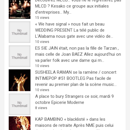
Découvrez MLCD… vous ne le regretterez pas
MLCD ? Kesako ce groupe aux initiales
d’entreprises… My...
15 views
« We have signal » nous fait un beau
WEDDING PRESENT
La télé public de
L'Alabama nous gate avec une vidéo de...
10 views
ES SIE JAIN était, non pas la fille de Tarzan ,
mais celle de Joan BAEZ
Allez aujourd'hui on
va parler folk avec une dame qui m...
10 views
SUSHEELA RAMAN se la ramène / concert
INTIMEPOP #51 BOOTLEG
Pas facile de
revenir au premier plan de la scène music...
10 views
A place to bury Strangers ce soir, mardi 9
octobre Epicerie Moderne
8 views
KAP BAMBINO « blacklisté » dans les
maisons de retraite
Après NME puis celui