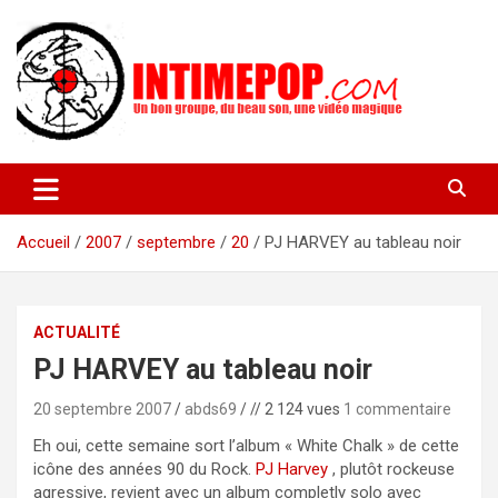
Aller
au
contenu
Un blog avec des sessions live filmées de concerts de musiques
intimepop.com
actuelles pop rock, post-rock, indé sur Lyon. rock pop concert
lyon
Accueil
2007
septembre
20
PJ HARVEY au tableau noir
ACTUALITÉ
PJ HARVEY au tableau noir
20 septembre 2007
abds69
// 2 124 vues
1 commentaire
Eh oui, cette semaine sort l’album « White Chalk » de cette
icône des années 90 du Rock.
PJ Harvey
, plutôt rockeuse
agressive, revient avec un album completly solo avec