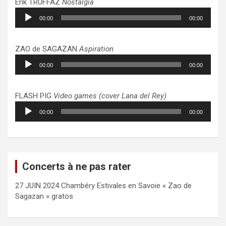
Erik TRUFFAZ
Nostalgia
Lecteur
00:00
00:00
audio
ZAO de SAGAZAN
Aspiration
Lecteur
00:00
00:00
audio
FLASH PIG
Video games (cover Lana del Rey)
Lecteur
00:00
00:00
audio
Concerts à ne pas rater
27 JUIN 2024 Chambéry Estivales en Savoie « Zao de
Sagazan » gratos