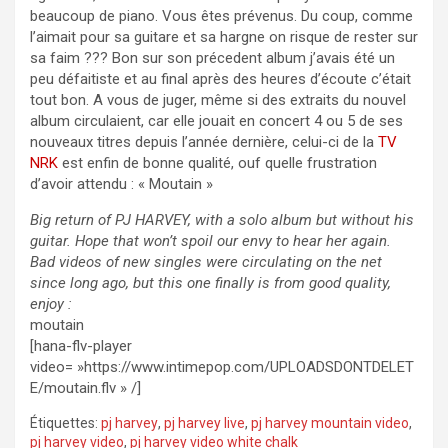
beaucoup de piano. Vous êtes prévenus. Du coup, comme
l’aimait pour sa guitare et sa hargne on risque de rester sur
sa faim ??? Bon sur son précedent album j’avais été un
peu défaitiste et au final après des heures d’écoute c’était
tout bon. A vous de juger, même si des extraits du nouvel
album circulaient, car elle jouait en concert 4 ou 5 de ses
nouveaux titres depuis l’année dernière, celui-ci de la
TV
NRK
est enfin de bonne qualité, ouf quelle frustration
d’avoir attendu : « Moutain »
Big return of PJ HARVEY, with a solo album but without his
guitar. Hope that won’t spoil our envy to hear her again.
Bad videos of new singles were circulating on the net
since long ago, but this one finally is from good quality,
enjoy :
moutain
[hana-flv-player
video= »https://www.intimepop.com/UPLOADSDONTDELET
E/moutain.flv » /]
Étiquettes:
pj harvey
,
pj harvey live
,
pj harvey mountain video
,
pj harvey video
,
pj harvey video white chalk