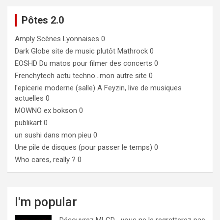
Pôtes 2.0
Amply
Scènes Lyonnaises 0
Dark Globe
site de music plutôt Mathrock 0
EOSHD
Du matos pour filmer des concerts 0
Frenchytech
actu techno…mon autre site 0
l'epicerie moderne (salle)
A Feyzin, live de musiques
actuelles 0
MOWNO ex bokson
0
publikart
0
un sushi dans mon pieu
0
Une pile de disques (pour passer le temps)
0
Who cares, really ?
0
I'm popular