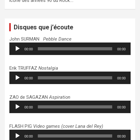
icône des années 90 du Rock.…
Disques que j’écoute
John SURMAN
Pebble Dance
Lecteur
00:00
00:00
audio
Erik TRUFFAZ
Nostalgia
Lecteur
00:00
00:00
audio
ZAO de SAGAZAN
Aspiration
Lecteur
00:00
00:00
audio
FLASH PIG
Video games (cover Lana del Rey)
Lecteur
00:00
00:00
audio