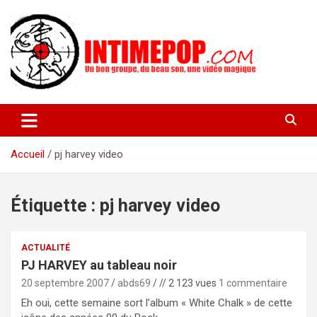
Aller
au
contenu
Un blog avec des sessions live filmées de concerts de musiques
intimepop.com
actuelles pop rock, post-rock, indé sur Lyon. rock pop concert
lyon
Accueil
pj harvey video
Étiquette :
pj harvey video
ACTUALITÉ
PJ HARVEY au tableau noir
20 septembre 2007
abds69
// 2 123 vues
1 commentaire
Eh oui, cette semaine sort l’album « White Chalk » de cette