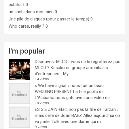
publikart
0
un sushi dans mon pieu
0
Une pile de disques (pour passer le temps)
0
Who cares, really ?
0
I'm popular
Découvrez MLCD… vous ne le regretterez pas
MLCD ? Kesako ce groupe aux initiales
d’entreprises… My...
14 views
« We have signal » nous fait un beau
WEDDING PRESENT
La télé public de
L'Alabama nous gate avec une vidéo de...
10 views
ES SIE JAIN était, non pas la fille de Tarzan ,
mais celle de Joan BAEZ
Allez aujourd'hui on
va parler folk avec une dame qui m...
9 views