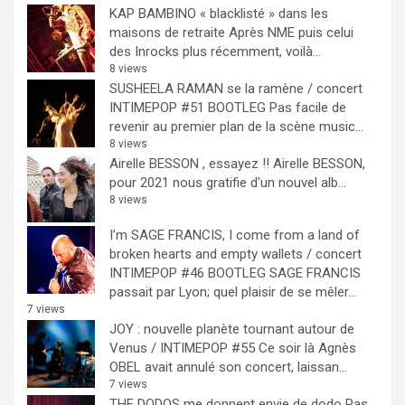
KAP BAMBINO « blacklisté » dans les
maisons de retraite
Après NME puis celui
des Inrocks plus récemment, voilà...
8 views
SUSHEELA RAMAN se la ramène / concert
INTIMEPOP #51 BOOTLEG
Pas facile de
revenir au premier plan de la scène music...
8 views
Airelle BESSON , essayez !!
Airelle BESSON,
pour 2021 nous gratifie d'un nouvel alb...
8 views
I’m SAGE FRANCIS, I come from a land of
broken hearts and empty wallets / concert
INTIMEPOP #46 BOOTLEG
SAGE FRANCIS
passait par Lyon; quel plaisir de se mêler...
7 views
JOY : nouvelle planète tournant autour de
Venus / INTIMEPOP #55
Ce soir là Agnès
OBEL avait annulé son concert, laissan...
7 views
THE DODOS me donnent envie de dodo
Pas