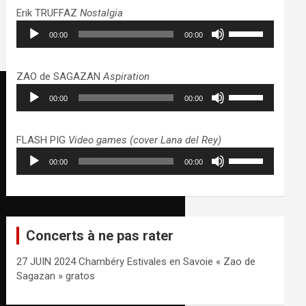
haut/bas
Erik TRUFFAZ
Nostalgia
pour
Lecteur
Utilisez
augmenter
00:00
00:00
audio
les
ou
flèches
diminuer
haut/bas
ZAO de SAGAZAN
Aspiration
le
pour
Lecteur
Utilisez
volume.
augmenter
00:00
00:00
audio
les
ou
flèches
diminuer
haut/bas
FLASH PIG
Video games (cover Lana del Rey)
le
pour
Lecteur
Utilisez
volume.
augmenter
00:00
00:00
audio
les
ou
flèches
diminuer
haut/bas
le
pour
volume.
augmenter
Concerts à ne pas rater
ou
diminuer
27 JUIN 2024 Chambéry Estivales en Savoie « Zao de
le
Sagazan » gratos
volume.