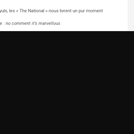
uls, les « The National » nous livrent un pur moment
e : no comment it’s marvellous