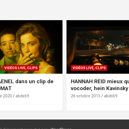
VIDÉOS LIVE, CLIPS
VIDÉOS LIVE, CLIPS
ENEL dans un clip de
HANNAH REID mieux q
OMAT
vocoder, hein Kavinsky 
e 2020
abds69
26 octobre 2015
abds69