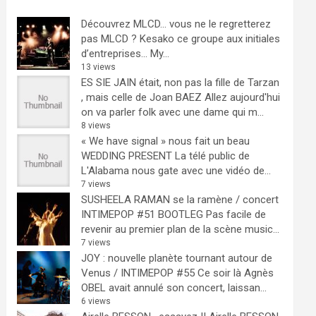
Découvrez MLCD… vous ne le regretterez
pas
MLCD ? Kesako ce groupe aux initiales
d’entreprises… My...
13 views
ES SIE JAIN était, non pas la fille de Tarzan
, mais celle de Joan BAEZ
Allez aujourd'hui
on va parler folk avec une dame qui m...
8 views
« We have signal » nous fait un beau
WEDDING PRESENT
La télé public de
L'Alabama nous gate avec une vidéo de...
7 views
SUSHEELA RAMAN se la ramène / concert
INTIMEPOP #51 BOOTLEG
Pas facile de
revenir au premier plan de la scène music...
7 views
JOY : nouvelle planète tournant autour de
Venus / INTIMEPOP #55
Ce soir là Agnès
OBEL avait annulé son concert, laissan...
6 views