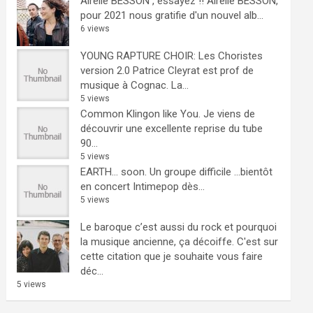
Airelle BESSON , essayez !!
Airelle BESSON,
pour 2021 nous gratifie d'un nouvel alb...
6 views
YOUNG RAPTURE CHOIR: Les Choristes
version 2.0
Patrice Cleyrat est prof de
musique à Cognac. La...
5 views
Common Klingon like You.
Je viens de
découvrir une excellente reprise du tube
90...
5 views
EARTH… soon.
Un groupe difficile ...bientôt
en concert Intimepop dès...
5 views
Le baroque c’est aussi du rock et pourquoi
la musique ancienne, ça décoiffe.
C'est sur
cette citation que je souhaite vous faire
déc...
5 views