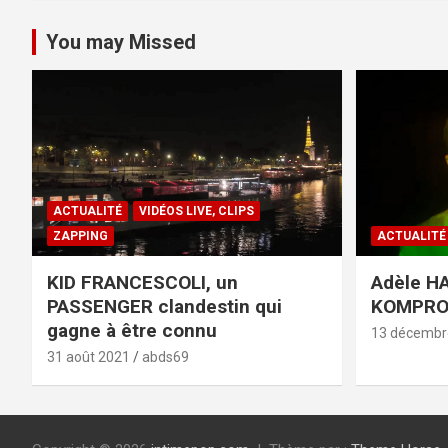
You may Missed
ACTUALITÉ
VIDÉOS LIVE, CLIPS
ZAPPING
ACTUALITÉ
KID FRANCESCOLI, un
Adèle HA
PASSENGER clandestin qui
KOMPR
gagne à être connu
13 décembr
31 août 2021
abds69