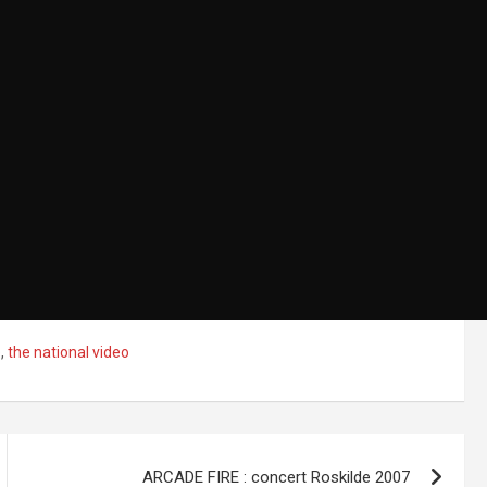
e
,
the national video
ARCADE FIRE : concert Roskilde 2007