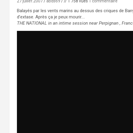
27 juillet 2007
abds69
// 1 758 vues
1 commentaire
Balayés par les vents marins au dessus des criques de Bany
d’extase. Après ça je peux mourir….
THE NATIONAL in an intime session near Perpignan , Franc