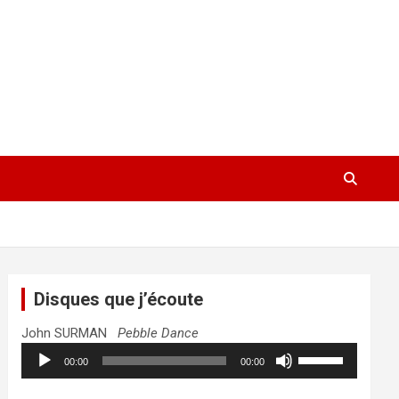
Disques que j’écoute
John SURMAN
Pebble Dance
Lecteur
Utilisez
00:00
00:00
audio
les
flèches