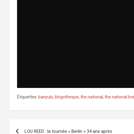
Étiquettes:
banyuls
,
blogotheque
,
the national
,
the national liv
Navigation
LOU REED : la tournée « Berlin » 34 ans après