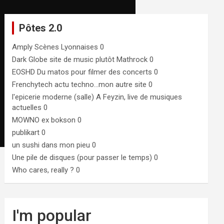
Pôtes 2.0
Amply
Scènes Lyonnaises 0
Dark Globe
site de music plutôt Mathrock 0
EOSHD
Du matos pour filmer des concerts 0
Frenchytech
actu techno…mon autre site 0
l'epicerie moderne (salle)
A Feyzin, live de musiques
actuelles 0
MOWNO ex bokson
0
publikart
0
un sushi dans mon pieu
0
Une pile de disques (pour passer le temps)
0
Who cares, really ?
0
I'm popular