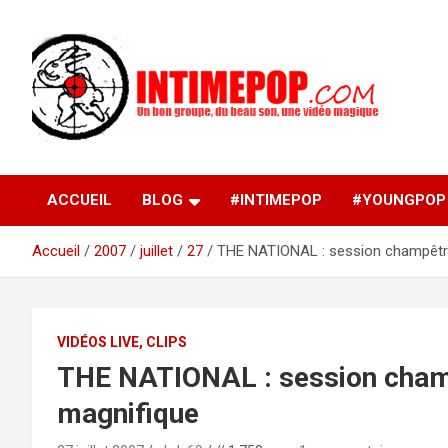
Aller
au
contenu
Un blog avec des sessions live filmées de concerts de
intimepop.com
musiques actuelles pop rock, post-rock, indé sur Lyon. rock po
concert lyon
ACCUEIL
BLOG
#INTIMEPOP
#YOUNGPOP
Accueil
2007
juillet
27
THE NATIONAL : session champêtre
VIDÉOS LIVE, CLIPS
THE NATIONAL : session champ
magnifique