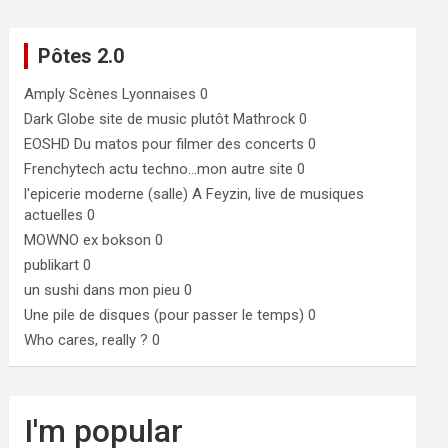
Pôtes 2.0
Amply
Scènes Lyonnaises 0
Dark Globe
site de music plutôt Mathrock 0
EOSHD
Du matos pour filmer des concerts 0
Frenchytech
actu techno…mon autre site 0
l'epicerie moderne (salle)
A Feyzin, live de musiques
actuelles 0
MOWNO ex bokson
0
publikart
0
un sushi dans mon pieu
0
Une pile de disques (pour passer le temps)
0
Who cares, really ?
0
I'm popular