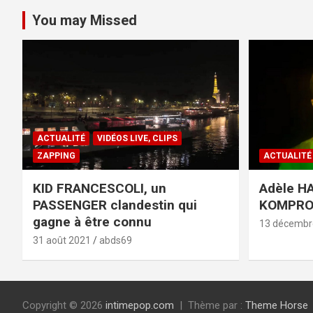
You may Missed
ACTUALITÉ
VIDÉOS LIVE, CLIPS
ZAPPING
ACTUALITÉ
KID FRANCESCOLI, un
Adèle HA
PASSENGER clandestin qui
KOMPR
gagne à être connu
13 décembr
31 août 2021
abds69
Copyright © 2026
intimepop.com
Thème par :
Theme Horse