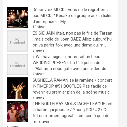
Découvrez MLCD… vous ne le regretterez
pas
MLCD ? Kesako ce groupe aux initiales
d’entreprises… My...
13 views
ES SIE JAIN était, non pas la fille de Tarzan
, mais celle de Joan BAEZ
Allez aujourd'hui
on va parler folk avec une dame qui m...
8 views
« We have signal » nous fait un beau
WEDDING PRESENT
La télé public de
L'Alabama nous gate avec une vidéo de...
7 views
SUSHEELA RAMAN se la ramène / concert
INTIMEPOP #51 BOOTLEG
Pas facile de
revenir au premier plan de la scène music...
7 views
THE NORTH BAY MOUSTACHE LEAGUE ont
la barbe qui pousse / Young POP #27
Ce
fut un moment agréable ce soir là que de
retrouver l...