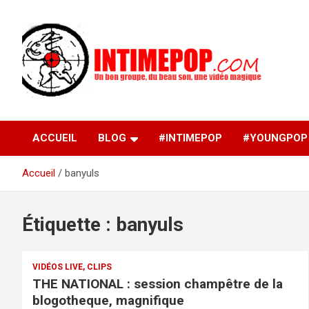
Aller
au
contenu
Un blog avec des sessions live filmées de concerts de
intimepop.com
musiques actuelles pop rock, post-rock, indé sur Lyon. rock po
concert lyon
ACCUEIL
BLOG
#INTIMEPOP
#YOUNGPOP
Accueil
banyuls
Étiquette :
banyuls
VIDÉOS LIVE, CLIPS
THE NATIONAL : session champêtre de la
blogotheque, magnifique