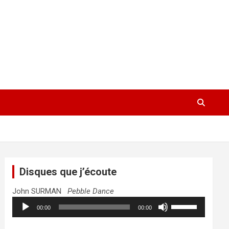
Disques que j’écoute
John SURMAN
Pebble Dance
Lecteur
Utilisez
00:00
00:00
audio
les
flèches