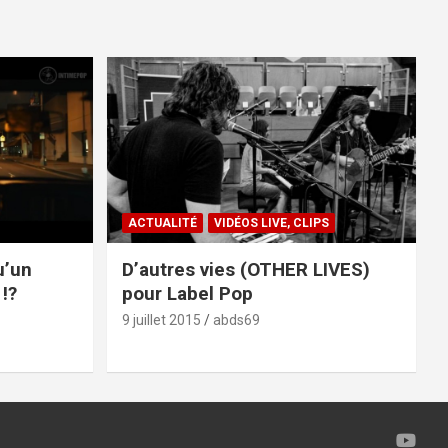
ACTUALITÉ
VIDÉOS LIVE, CLIPS
u’un
D’autres vies (OTHER LIVES)
!?
pour Label Pop
9 juillet 2015
abds69