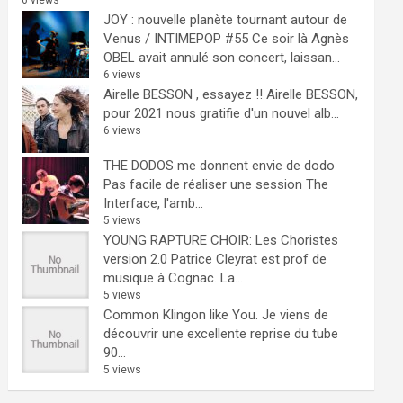
6 views
JOY : nouvelle planète tournant autour de
Venus / INTIMEPOP #55
Ce soir là Agnès
OBEL avait annulé son concert, laissan...
6 views
Airelle BESSON , essayez !!
Airelle BESSON,
pour 2021 nous gratifie d'un nouvel alb...
6 views
THE DODOS me donnent envie de dodo
Pas facile de réaliser une session The
Interface, l'amb...
5 views
YOUNG RAPTURE CHOIR: Les Choristes
version 2.0
Patrice Cleyrat est prof de
musique à Cognac. La...
5 views
Common Klingon like You.
Je viens de
découvrir une excellente reprise du tube
90...
5 views