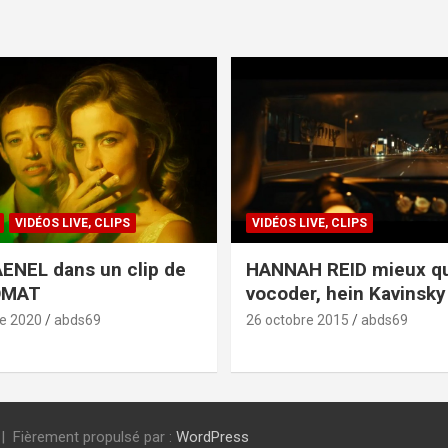
VIDÉOS LIVE, CLIPS
VIDÉOS LIVE, CLIPS
ENEL dans un clip de
HANNAH REID mieux q
OMAT
vocoder, hein Kavinsky 
e 2020
abds69
26 octobre 2015
abds69
Fièrement propulsé par :
WordPress