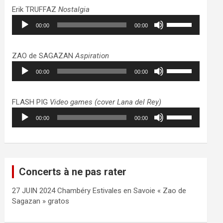
haut/bas
Erik TRUFFAZ
Nostalgia
pour
Lecteur
Utilisez
augmenter
00:00
00:00
audio
les
ou
flèches
diminuer
haut/bas
ZAO de SAGAZAN
Aspiration
le
pour
Lecteur
Utilisez
volume.
augmenter
00:00
00:00
audio
les
ou
flèches
diminuer
haut/bas
FLASH PIG
Video games (cover Lana del Rey)
le
pour
Lecteur
Utilisez
volume.
augmenter
00:00
00:00
audio
les
ou
flèches
diminuer
haut/bas
le
pour
volume.
augmenter
Concerts à ne pas rater
ou
diminuer
27 JUIN 2024 Chambéry Estivales en Savoie « Zao de
le
Sagazan » gratos
volume.