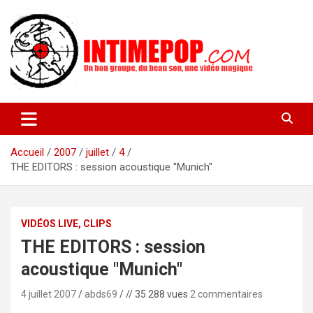
Aller
au
contenu
Un blog avec des sessions live filmées de concerts de musiques
intimepop.com
actuelles pop rock, post-rock, indé sur Lyon. rock pop concert
lyon
Accueil
2007
juillet
4
THE EDITORS : session acoustique "Munich"
VIDÉOS LIVE, CLIPS
THE EDITORS : session
acoustique "Munich"
4 juillet 2007
abds69
// 35 288 vues
2 commentaires