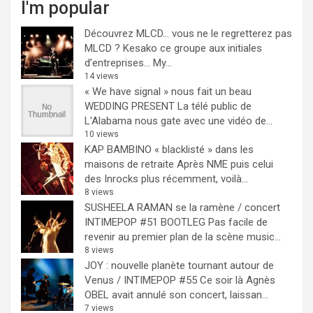
I'm popular
Découvrez MLCD… vous ne le regretterez pas
MLCD ? Kesako ce groupe aux initiales
d’entreprises… My...
14 views
« We have signal » nous fait un beau
WEDDING PRESENT
La télé public de
L'Alabama nous gate avec une vidéo de...
10 views
KAP BAMBINO « blacklisté » dans les
maisons de retraite
Après NME puis celui
des Inrocks plus récemment, voilà...
8 views
SUSHEELA RAMAN se la ramène / concert
INTIMEPOP #51 BOOTLEG
Pas facile de
revenir au premier plan de la scène music...
8 views
JOY : nouvelle planète tournant autour de
Venus / INTIMEPOP #55
Ce soir là Agnès
OBEL avait annulé son concert, laissan...
7 views