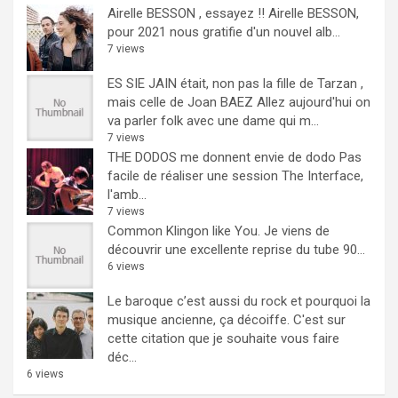
Airelle BESSON , essayez !!
Airelle BESSON,
pour 2021 nous gratifie d'un nouvel alb...
7 views
ES SIE JAIN était, non pas la fille de Tarzan ,
mais celle de Joan BAEZ
Allez aujourd'hui on
va parler folk avec une dame qui m...
7 views
THE DODOS me donnent envie de dodo
Pas
facile de réaliser une session The Interface,
l'amb...
7 views
Common Klingon like You.
Je viens de
découvrir une excellente reprise du tube 90...
6 views
Le baroque c’est aussi du rock et pourquoi la
musique ancienne, ça décoiffe.
C'est sur
cette citation que je souhaite vous faire
déc...
6 views