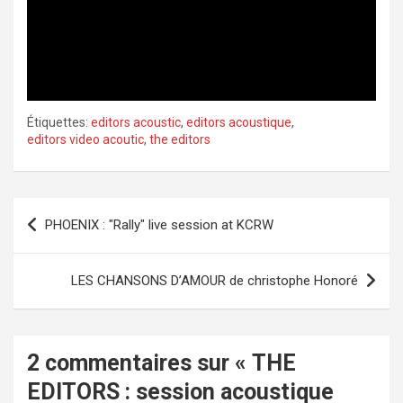
l
a
y
Étiquettes:
editors acoustic
,
editors acoustique
,
editors video acoutic
,
the editors
V
i
Navigation
PHOENIX : "Rally" live session at KCRW
d
de
l’article
e
LES CHANSONS D’AMOUR de christophe Honoré
o
2 commentaires sur «
THE
EDITORS : session acoustique