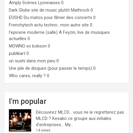
Amply
Scènes Lyonnaises 0
Dark Globe
site de music plutôt Mathrock 0
EOSHD
Du matos pour filmer des concerts 0
Frenchytech
actu techno…mon autre site 0
l'epicerie moderne (salle)
A Feyzin, live de musiques
actuelles 0
MOWNO ex bokson
0
publikart
0
un sushi dans mon pieu
0
Une pile de disques (pour passer le temps)
0
Who cares, really ?
0
I'm popular
Découvrez MLCD… vous ne le regretterez pas
MLCD ? Kesako ce groupe aux initiales
d’entreprises… My...
14 views