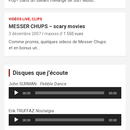
Pop? Dans un savant mélange de Surf Music…
VIDÉOS LIVE, CLIPS
MESSER CHUPS – scary movies
3 décembre 2007
maxxxo
// 1 550 vues
Comme promis, quelques videos de Messer Chups:
et en bonus un…
Disques que j’écoute
John SURMAN
Pebble Dance
Lecteur
00:00
00:00
audio
Erik TRUFFAZ
Nostalgia
Lecteur
00:00
00:00
audio