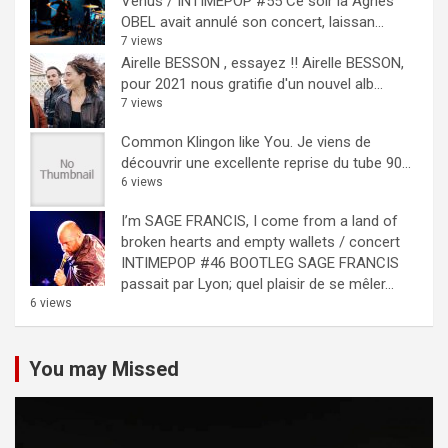
Venus / INTIMEPOP #55
Ce soir là Agnès
OBEL avait annulé son concert, laissan...
7 views
Airelle BESSON , essayez !!
Airelle BESSON,
pour 2021 nous gratifie d'un nouvel alb...
7 views
Common Klingon like You.
Je viens de
découvrir une excellente reprise du tube 90...
6 views
I’m SAGE FRANCIS, I come from a land of
broken hearts and empty wallets / concert
INTIMEPOP #46 BOOTLEG
SAGE FRANCIS
passait par Lyon; quel plaisir de se mêler...
6 views
You may Missed