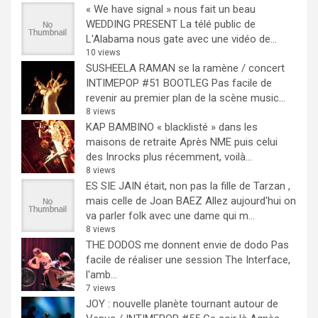
« We have signal » nous fait un beau
WEDDING PRESENT
La télé public de
L'Alabama nous gate avec une vidéo de...
10 views
SUSHEELA RAMAN se la ramène / concert
INTIMEPOP #51 BOOTLEG
Pas facile de
revenir au premier plan de la scène music...
8 views
KAP BAMBINO « blacklisté » dans les
maisons de retraite
Après NME puis celui
des Inrocks plus récemment, voilà...
8 views
ES SIE JAIN était, non pas la fille de Tarzan ,
mais celle de Joan BAEZ
Allez aujourd'hui on
va parler folk avec une dame qui m...
8 views
THE DODOS me donnent envie de dodo
Pas
facile de réaliser une session The Interface,
l'amb...
7 views
JOY : nouvelle planète tournant autour de