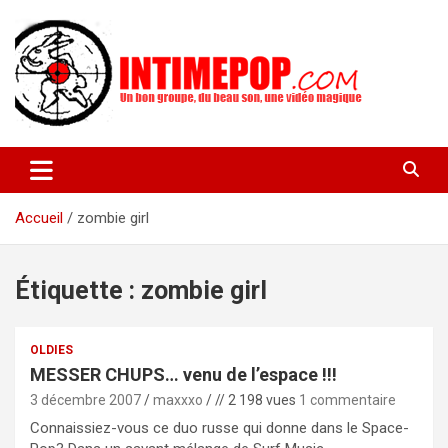
Aller
au
contenu
Un blog avec des sessions live filmées de concerts de musiques
intimepop.com
actuelles pop rock, post-rock, indé sur Lyon. rock pop concert
lyon
Accueil
zombie girl
Étiquette :
zombie girl
OLDIES
MESSER CHUPS… venu de l’espace !!!
3 décembre 2007
maxxxo
// 2 198 vues
1 commentaire
Connaissiez-vous ce duo russe qui donne dans le Space-