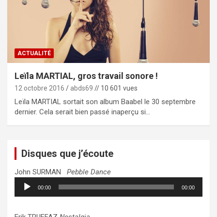
ACTUALITÉ
Leïla MARTIAL, gros travail sonore !
12 octobre 2016
abds69
// 10 601 vues
Leïla MARTIAL sortait son album Baabel le 30 septembre
dernier. Cela serait bien passé inaperçu si…
Disques que j’écoute
John SURMAN
Pebble Dance
Lecteur
00:00
00:00
audio
Erik TRUFFAZ
Nostalgia