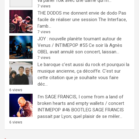
va parler folk avec une dame qui m...
7 views
THE DODOS me donnent envie de dodo
Pas
facile de réaliser une session The Interface,
l'amb...
7 views
JOY : nouvelle planète tournant autour de
Venus / INTIMEPOP #55
Ce soir là Agnès
OBEL avait annulé son concert, laissan...
7 views
Le baroque c’est aussi du rock et pourquoi la
musique ancienne, ça décoiffe.
C'est sur
cette citation que je souhaite vous faire
déc...
6 views
I’m SAGE FRANCIS, I come from a land of
broken hearts and empty wallets / concert
INTIMEPOP #46 BOOTLEG
SAGE FRANCIS
passait par Lyon; quel plaisir de se mêler...
6 views