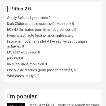
Pôtes 2.0
Amply
Scènes Lyonnaises 0
Dark Globe
site de music plutôt Mathrock 0
EOSHD
Du matos pour filmer des concerts 0
Frenchytech
actu techno…mon autre site 0
l'epicerie moderne (salle)
A Feyzin, live de musiques
actuelles 0
MOWNO ex bokson
0
publikart
0
un sushi dans mon pieu
0
Une pile de disques (pour passer le temps)
0
Who cares, really ?
0
I'm popular
Découvrez MLCD… vous ne le regretterez pas