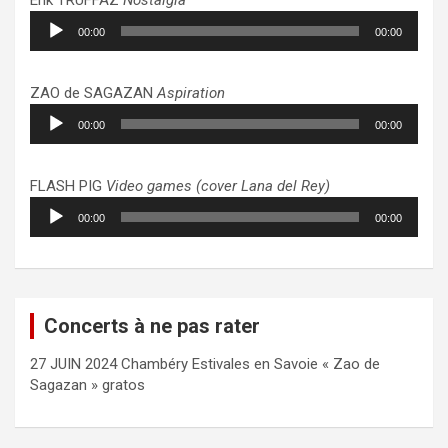
Lecteur
00:00
00:00
audio
ZAO de SAGAZAN
Aspiration
Lecteur
00:00
00:00
audio
FLASH PIG
Video games (cover Lana del Rey)
Lecteur
00:00
00:00
audio
Concerts à ne pas rater
27 JUIN 2024 Chambéry Estivales en Savoie « Zao de
Sagazan » gratos