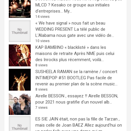
MLCD ? Kesako ce groupe aux initiales
d’entreprises… My...
14 views
« We have signal » nous fait un beau
WEDDING PRESENT
La télé public de
L'Alabama nous gate avec une vidéo de...
10 views
KAP BAMBINO « blacklisté » dans les
maisons de retraite
Après NME puis celui
des Inrocks plus récemment, voilà...
8 views
SUSHEELA RAMAN se la ramène / concert
INTIMEPOP #51 BOOTLEG
Pas facile de
revenir au premier plan de la scène music...
8 views
Airelle BESSON , essayez !!
Airelle BESSON,
pour 2021 nous gratifie d'un nouvel alb...
7 views
ES SIE JAIN était, non pas la fille de Tarzan ,
mais celle de Joan BAEZ
Allez aujourd'hui on