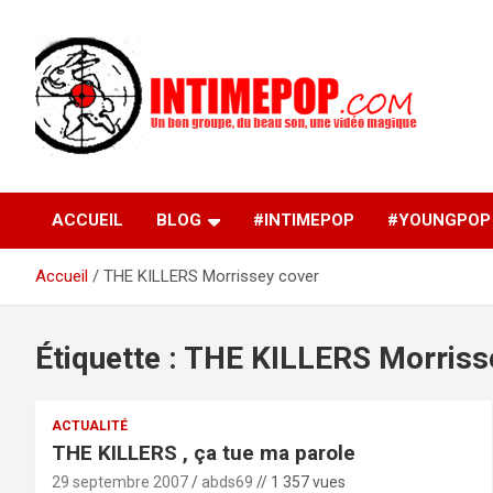
Aller
au
contenu
Un blog avec des sessions live filmées de concerts de
intimepop.com
musiques actuelles pop rock, post-rock, indé sur Lyon. rock po
concert lyon
ACCUEIL
BLOG
#INTIMEPOP
#YOUNGPOP
Accueil
THE KILLERS Morrissey cover
Étiquette :
THE KILLERS Morriss
ACTUALITÉ
THE KILLERS , ça tue ma parole
29 septembre 2007
abds69
// 1 357 vues