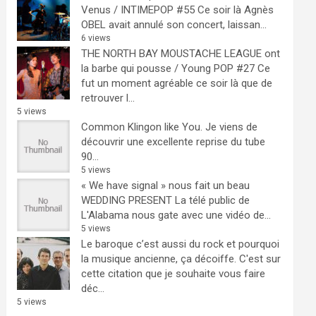
Venus / INTIMEPOP #55
Ce soir là Agnès
OBEL avait annulé son concert, laissan...
6 views
THE NORTH BAY MOUSTACHE LEAGUE ont
la barbe qui pousse / Young POP #27
Ce
fut un moment agréable ce soir là que de
retrouver l...
5 views
Common Klingon like You.
Je viens de
découvrir une excellente reprise du tube
90...
5 views
« We have signal » nous fait un beau
WEDDING PRESENT
La télé public de
L'Alabama nous gate avec une vidéo de...
5 views
Le baroque c’est aussi du rock et pourquoi
la musique ancienne, ça décoiffe.
C'est sur
cette citation que je souhaite vous faire
déc...
5 views