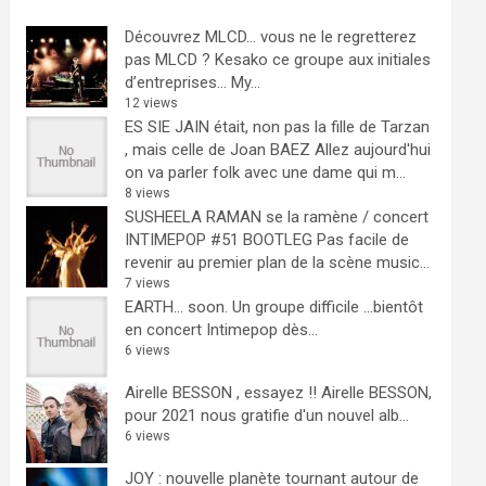
Découvrez MLCD… vous ne le regretterez
pas
MLCD ? Kesako ce groupe aux initiales
d’entreprises… My...
12 views
ES SIE JAIN était, non pas la fille de Tarzan
, mais celle de Joan BAEZ
Allez aujourd'hui
on va parler folk avec une dame qui m...
8 views
SUSHEELA RAMAN se la ramène / concert
INTIMEPOP #51 BOOTLEG
Pas facile de
revenir au premier plan de la scène music...
7 views
EARTH… soon.
Un groupe difficile ...bientôt
en concert Intimepop dès...
6 views
Airelle BESSON , essayez !!
Airelle BESSON,
pour 2021 nous gratifie d'un nouvel alb...
6 views
JOY : nouvelle planète tournant autour de