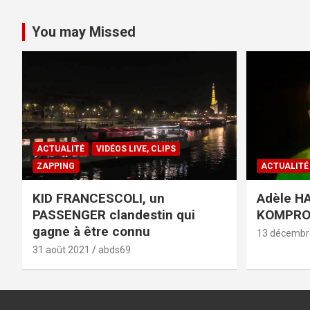
You may Missed
ACTUALITÉ
VIDÉOS LIVE, CLIPS
ZAPPING
ACTUALITÉ
KID FRANCESCOLI, un
Adèle HA
PASSENGER clandestin qui
KOMPR
gagne à être connu
13 décembr
31 août 2021
abds69