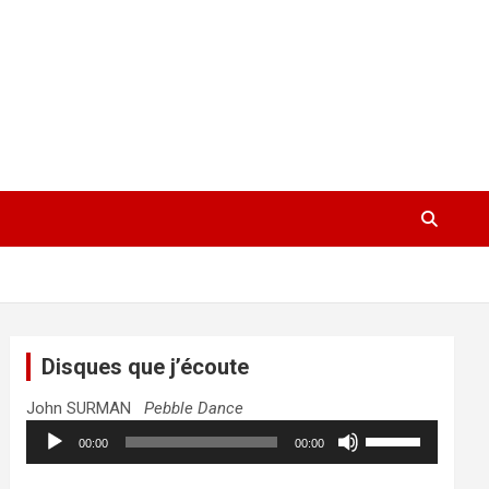
Disques que j’écoute
John SURMAN
Pebble Dance
Lecteur
Utilisez
00:00
00:00
audio
les
flèches