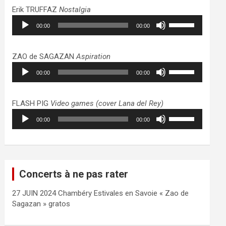
haut/bas
Erik TRUFFAZ
Nostalgia
pour
Lecteur
Utilisez
augmenter
00:00
00:00
audio
les
ou
flèches
diminuer
haut/bas
ZAO de SAGAZAN
Aspiration
le
pour
Lecteur
Utilisez
volume.
augmenter
00:00
00:00
audio
les
ou
flèches
diminuer
haut/bas
FLASH PIG
Video games (cover Lana del Rey)
le
pour
Lecteur
Utilisez
volume.
augmenter
00:00
00:00
audio
les
ou
flèches
diminuer
haut/bas
le
pour
volume.
augmenter
Concerts à ne pas rater
ou
diminuer
27 JUIN 2024 Chambéry Estivales en Savoie « Zao de
le
Sagazan » gratos
volume.