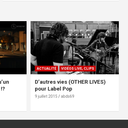
ACTUALITÉ
VIDÉOS LIVE, CLIPS
u’un
D’autres vies (OTHER LIVES)
!?
pour Label Pop
9 juillet 2015
abds69