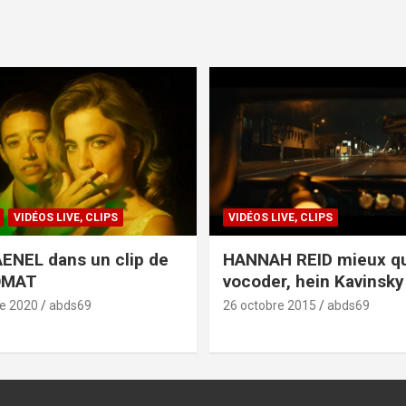
VIDÉOS LIVE, CLIPS
VIDÉOS LIVE, CLIPS
ENEL dans un clip de
HANNAH REID mieux q
OMAT
vocoder, hein Kavinsky 
e 2020
abds69
26 octobre 2015
abds69