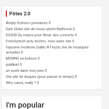
Pôtes 2.0
Amply
Scènes Lyonnaises 0
Dark Globe
site de music plutôt Mathrock 0
EOSHD
Du matos pour filmer des concerts 0
Frenchytech
actu techno…mon autre site 0
l'epicerie moderne (salle)
A Feyzin, live de musiques
actuelles 0
MOWNO ex bokson
0
publikart
0
un sushi dans mon pieu
0
Une pile de disques (pour passer le temps)
0
Who cares, really ?
0
I'm popular