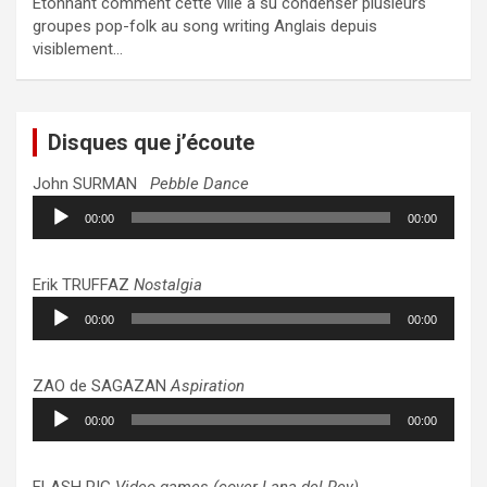
Etonnant comment cette ville a su condenser plusieurs
groupes pop-folk au song writing Anglais depuis
visiblement…
Disques que j’écoute
John SURMAN
Pebble Dance
Lecteur
00:00
00:00
audio
Erik TRUFFAZ
Nostalgia
Lecteur
00:00
00:00
audio
ZAO de SAGAZAN
Aspiration
Lecteur
00:00
00:00
audio