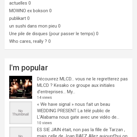
actuelles 0
MOWNO ex bokson
0
publikart
0
un sushi dans mon pieu
0
Une pile de disques (pour passer le temps)
0
Who cares, really ?
0
I'm popular
Découvrez MLCD… vous ne le regretterez pas
MLCD ? Kesako ce groupe aux initiales
d’entreprises… My...
14 views
« We have signal » nous fait un beau
WEDDING PRESENT
La télé public de
L'Alabama nous gate avec une vidéo de...
10 views
ES SIE JAIN était, non pas la fille de Tarzan ,
mais celle de Joan BAEZ
Allez aujourd'hui on