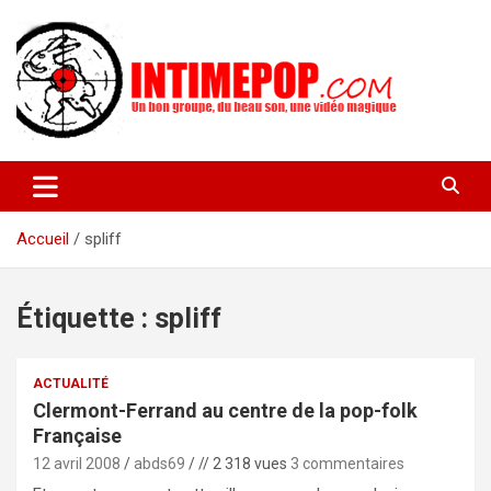
Aller
au
contenu
Un blog avec des sessions live filmées de concerts de musiques
intimepop.com
actuelles pop rock, post-rock, indé sur Lyon. rock pop concert
lyon
Accueil
spliff
Étiquette :
spliff
ACTUALITÉ
Clermont-Ferrand au centre de la pop-folk
Française
12 avril 2008
abds69
// 2 318 vues
3 commentaires