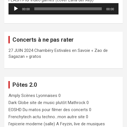
FLASH PIG
Video games (cover Lana del Rey)
Lecteur
00:00
00:00
audio
Concerts à ne pas rater
27 JUIN 2024 Chambéry Estivales en Savoie « Zao de
Sagazan » gratos
Pôtes 2.0
Amply
Scènes Lyonnaises 0
Dark Globe
site de music plutôt Mathrock 0
EOSHD
Du matos pour filmer des concerts 0
Frenchytech
actu techno…mon autre site 0
l'epicerie moderne (salle)
A Feyzin, live de musiques