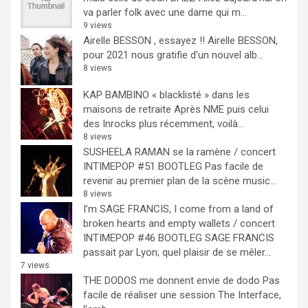
va parler folk avec une dame qui m...
9 views
Airelle BESSON , essayez !!
Airelle BESSON,
pour 2021 nous gratifie d'un nouvel alb...
8 views
KAP BAMBINO « blacklisté » dans les
maisons de retraite
Après NME puis celui
des Inrocks plus récemment, voilà...
8 views
SUSHEELA RAMAN se la ramène / concert
INTIMEPOP #51 BOOTLEG
Pas facile de
revenir au premier plan de la scène music...
8 views
I’m SAGE FRANCIS, I come from a land of
broken hearts and empty wallets / concert
INTIMEPOP #46 BOOTLEG
SAGE FRANCIS
passait par Lyon; quel plaisir de se mêler...
7 views
THE DODOS me donnent envie de dodo
Pas
facile de réaliser une session The Interface,