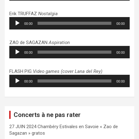
Erik TRUFFAZ
Nostalgia
Lecteur
00:00
00:00
audio
ZAO de SAGAZAN
Aspiration
Lecteur
00:00
00:00
audio
FLASH PIG
Video games (cover Lana del Rey)
Lecteur
00:00
00:00
audio
Concerts à ne pas rater
27 JUIN 2024 Chambéry Estivales en Savoie « Zao de
Sagazan » gratos