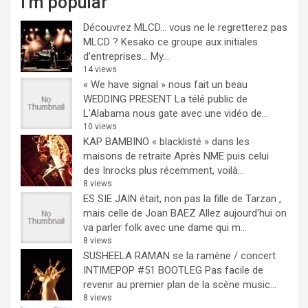
I'm popular
Découvrez MLCD… vous ne le regretterez pas
MLCD ? Kesako ce groupe aux initiales
d’entreprises… My...
14 views
« We have signal » nous fait un beau
WEDDING PRESENT
La télé public de
L'Alabama nous gate avec une vidéo de...
10 views
KAP BAMBINO « blacklisté » dans les
maisons de retraite
Après NME puis celui
des Inrocks plus récemment, voilà...
8 views
ES SIE JAIN était, non pas la fille de Tarzan ,
mais celle de Joan BAEZ
Allez aujourd'hui on
va parler folk avec une dame qui m...
8 views
SUSHEELA RAMAN se la ramène / concert
INTIMEPOP #51 BOOTLEG
Pas facile de
revenir au premier plan de la scène music...
8 views