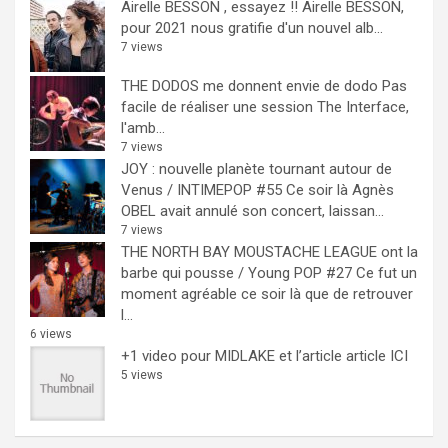
Airelle BESSON , essayez !!
Airelle BESSON,
pour 2021 nous gratifie d'un nouvel alb...
7 views
THE DODOS me donnent envie de dodo
Pas
facile de réaliser une session The Interface,
l'amb...
7 views
JOY : nouvelle planète tournant autour de
Venus / INTIMEPOP #55
Ce soir là Agnès
OBEL avait annulé son concert, laissan...
7 views
THE NORTH BAY MOUSTACHE LEAGUE ont la
barbe qui pousse / Young POP #27
Ce fut un
moment agréable ce soir là que de retrouver
l...
6 views
+1 video pour MIDLAKE et l’article
article ICI
5 views