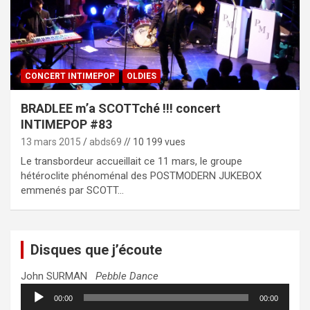
CONCERT INTIMEPOP
OLDIES
BRADLEE m’a SCOTTché !!! concert
INTIMEPOP #83
13 mars 2015
abds69
// 10 199 vues
Le transbordeur accueillait ce 11 mars, le groupe
hétéroclite phénoménal des POSTMODERN JUKEBOX
emmenés par SCOTT…
Disques que j’écoute
John SURMAN
Pebble Dance
Lecteur
00:00
00:00
audio