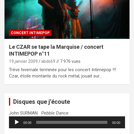
CONCERT INTIMEPOP
Le CZAR se tape la Marquise / concert
INTIMEPOP n°11
19 janvier 2009
abds69
// 7 976 vues
Trève hivernale terminée pour les concert Intimepop !!!
Czar, étoile montante du rock métal, jouait sur…
Disques que j’écoute
John SURMAN
Pebble Dance
Lecteur
00:00
00:00
audio