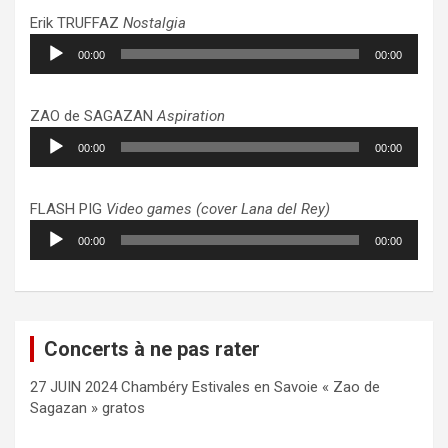
Erik TRUFFAZ
Nostalgia
Lecteur
00:00
00:00
audio
ZAO de SAGAZAN
Aspiration
Lecteur
00:00
00:00
audio
FLASH PIG
Video games (cover Lana del Rey)
Lecteur
00:00
00:00
audio
Concerts à ne pas rater
27 JUIN 2024 Chambéry Estivales en Savoie « Zao de
Sagazan » gratos