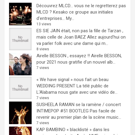
Découvrez MLCD… vous ne le regretterez pas
MLCD ? Kesako ce groupe aux initiales
d’entreprises… My...
13 views
ES SIE JAIN était, non pas la fille de Tarzan ,
mais celle de Joan BAEZ
Allez aujourd'hui on
va parler folk avec une dame qui m...
8 views
Airelle BESSON , essayez !!
Airelle BESSON,
pour 2021 nous gratifie d'un nouvel alb...
7 views
« We have signal » nous fait un beau
WEDDING PRESENT
La télé public de
L'Alabama nous gate avec une vidéo de...
7 views
SUSHEELA RAMAN se la ramène / concert
INTIMEPOP #51 BOOTLEG
Pas facile de
revenir au premier plan de la scène music...
7 views
KAP BAMBINO « blacklisté » dans les