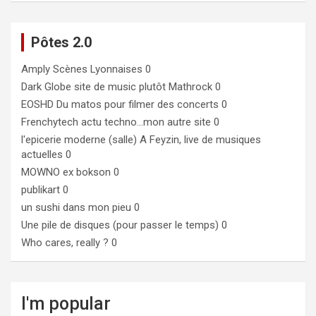
Pôtes 2.0
Amply
Scènes Lyonnaises 0
Dark Globe
site de music plutôt Mathrock 0
EOSHD
Du matos pour filmer des concerts 0
Frenchytech
actu techno…mon autre site 0
l'epicerie moderne (salle)
A Feyzin, live de musiques
actuelles 0
MOWNO ex bokson
0
publikart
0
un sushi dans mon pieu
0
Une pile de disques (pour passer le temps)
0
Who cares, really ?
0
I'm popular