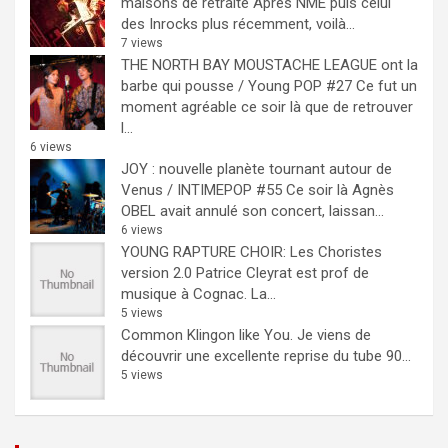
maisons de retraite
Après NME puis celui
des Inrocks plus récemment, voilà...
7 views
THE NORTH BAY MOUSTACHE LEAGUE ont la
barbe qui pousse / Young POP #27
Ce fut un
moment agréable ce soir là que de retrouver
l...
6 views
JOY : nouvelle planète tournant autour de
Venus / INTIMEPOP #55
Ce soir là Agnès
OBEL avait annulé son concert, laissan...
6 views
YOUNG RAPTURE CHOIR: Les Choristes
version 2.0
Patrice Cleyrat est prof de
musique à Cognac. La...
5 views
Common Klingon like You.
Je viens de
découvrir une excellente reprise du tube 90...
5 views